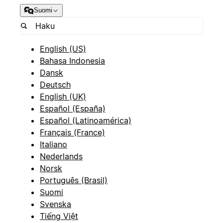
Suomi
English (US)
Bahasa Indonesia
Dansk
Deutsch
English (UK)
Español (España)
Español (Latinoamérica)
Français (France)
Italiano
Nederlands
Norsk
Português (Brasil)
Suomi
Svenska
Tiếng Việt