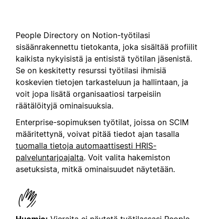
People Directory on Notion-työtilasi
sisäänrakennettu tietokanta, joka sisältää profiilit
kaikista nykyisistä ja entisistä työtilan jäsenistä.
Se on keskitetty resurssi työtilasi ihmisiä
koskevien tietojen tarkasteluun ja hallintaan, ja
voit jopa lisätä organisaatiosi tarpeisiin
räätälöityjä ominaisuuksia.
Enterprise-sopimuksen työtilat, joissa on SCIM
määritettynä, voivat pitää tiedot ajan tasalla
tuomalla tietoja automaattisesti HRIS-
palveluntarjoajalta
. Voit valita hakemiston
asetuksista, mitkä ominaisuudet näytetään.
Huomio:
Vieraita ei näytetä työtilassasi People