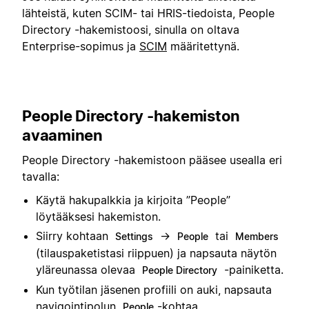
lähteistä, kuten SCIM- tai HRIS-tiedoista, People
Directory -hakemistoosi, sinulla on oltava
Enterprise-sopimus ja
SCIM
määritettynä.
People Directory -hakemiston
avaaminen
People Directory -hakemistoon pääsee usealla eri
tavalla:
Käytä hakupalkkia ja kirjoita ”People”
löytääksesi hakemiston.
Siirry kohtaan
→
tai
Settings
People
Members
(tilauspaketistasi riippuen) ja napsauta näytön
yläreunassa olevaa
-painiketta.
People Directory
Kun työtilan jäsenen profiili on auki, napsauta
navigointipolun
-kohtaa.
People