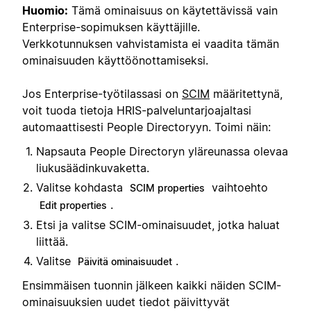
Huomio:
Tämä ominaisuus on käytettävissä vain
Enterprise-sopimuksen käyttäjille.
Verkkotunnuksen vahvistamista ei vaadita tämän
ominaisuuden käyttöönottamiseksi.
Jos Enterprise-työtilassasi on
SCIM
määritettynä,
voit tuoda tietoja HRIS-palveluntarjoajaltasi
automaattisesti People Directoryyn. Toimi näin:
Napsauta People Directoryn yläreunassa olevaa
liukusäädinkuvaketta.
Valitse kohdasta
vaihtoehto
SCIM properties
.
Edit properties
Etsi ja valitse SCIM-ominaisuudet, jotka haluat
liittää.
Valitse
.
Päivitä ominaisuudet
Ensimmäisen tuonnin jälkeen kaikki näiden SCIM-
ominaisuuksien uudet tiedot päivittyvät