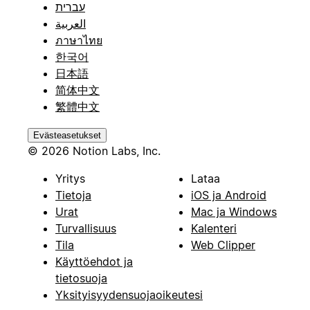
עברית
العربية
ภาษาไทย
한국어
日本語
简体中文
繁體中文
Evästeasetukset
© 2026 Notion Labs, Inc.
Yritys
Lataa
Tietoja
iOS ja Android
Urat
Mac ja Windows
Turvallisuus
Kalenteri
Tila
Web Clipper
Käyttöehdot ja
tietosuoja
Yksityisyydensuojaoikeutesi