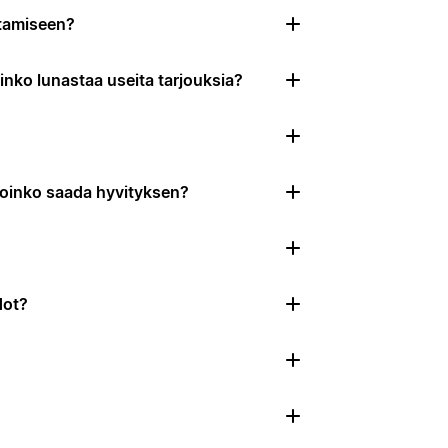
tamiseen?
ko lunastaa useita tarjouksia?
Voinko saada hyvityksen?
dot?