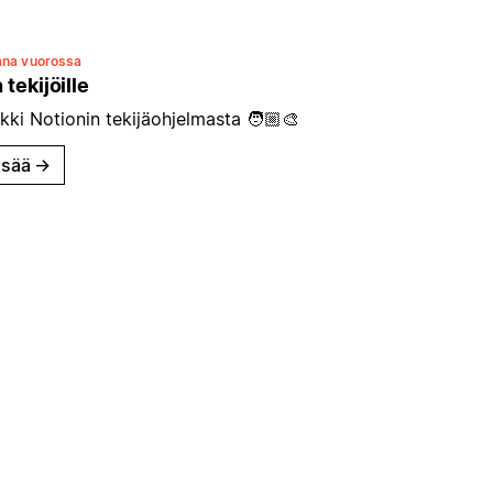
ana vuorossa
 tekijöille
kki Notionin tekijäohjelmasta 🧑🏼‍🎨
isää
→