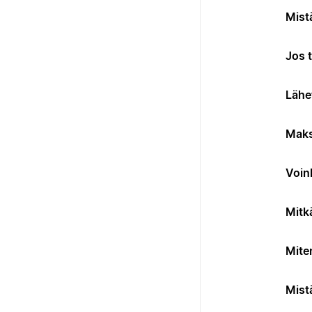
Mist
Jos 
Lähe
Maks
Voin
Mitk
Mite
Mistä