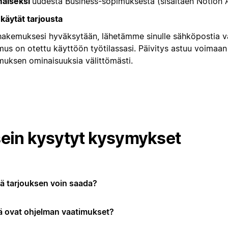
maiseksi
uudesta Business-sopimuksesta (sisältäen Notion 
 käytät tarjousta
hakemuksesi hyväksytään, lähetämme sinulle sähköpostia v
us on otettu käyttöön työtilassasi. Päivitys astuu voimaan 
muksen ominaisuuksia välittömästi.
ein kysytyt kysymykset
ä tarjouksen voin saada?
ä ovat ohjelman vaatimukset?