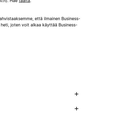
AI:n). Hae
täältä
.
ahvistaaksemme, että ilmainen Business-
heti, joten voit alkaa käyttää Business-