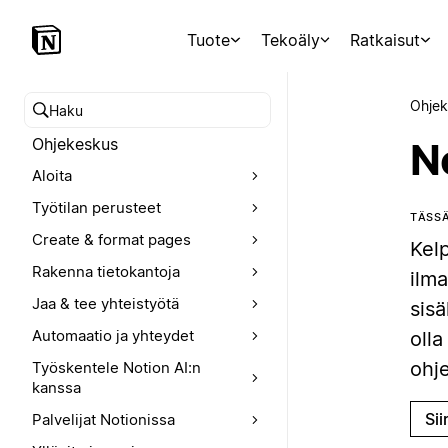
Tuote
Tekoäly
Ratkaisut
Ohjek
Hae ohjekeskuksesta
Ohjekeskus
No
Aloita
Työtilan perusteet
TÄSSÄ
Create & format pages
Kelp
Rakenna tietokantoja
ilm
Jaa & tee yhteistyötä
sisä
Automaatio ja yhteydet
olla
ohje
Työskentele Notion AI:n
kanssa
Sii
Palvelijat Notionissa