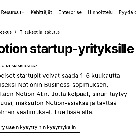
Resurssit
Kehittäjät
Enterprise
Hinnoittelu
Pyydä 
eskus
Tilaukset ja laskutus
tion startup-yrityksille
 OHJEASIAKIRJASSA
oiset startupit voivat saada 1–6 kuukautta
aiseksi Notionin Business-sopimuksen,
ltäen Notion AI:n. Jotta kelpaat, sinun täytyy
 uusi, maksuton Notion-asiakas ja täyttää
lman vaatimukset. Lue lisää alta.
rry usein kysyttyihin kysymyksiin