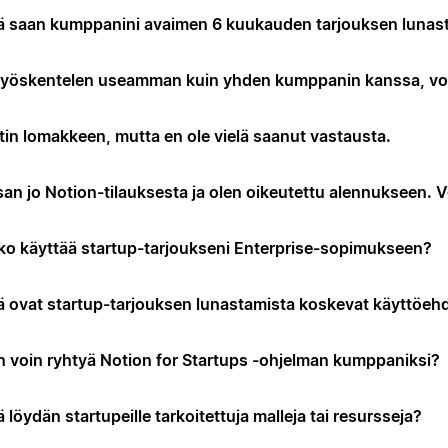
ä saan kumppanini avaimen 6 kuukauden tarjouksen lunas
työskentelen useamman kuin yhden kumppanin kanssa, voin
tin lomakkeen, mutta en ole vielä saanut vastausta.
an jo Notion-tilauksesta ja olen oikeutettu alennukseen. 
ko käyttää startup-tarjoukseni Enterprise-sopimukseen?
ä ovat startup-tarjouksen lunastamista koskevat käyttöeh
n voin ryhtyä Notion for Startups -ohjelman kumppaniksi?
 löydän startupeille tarkoitettuja malleja tai resursseja?