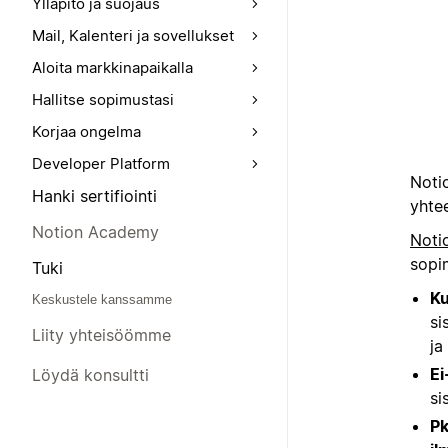
Ylläpito ja suojaus
Mail, Kalenteri ja sovellukset
Aloita markkinapaikalla
Hallitse sopimustasi
Korjaa ongelma
Developer Platform
Noti
Hanki sertifiointi
yhtee
Notion Academy
Noti
sopim
Tuki
Ku
Keskustele kanssamme
si
Liity yhteisöömme
ja
Ei
Löydä konsultti
si
Pk