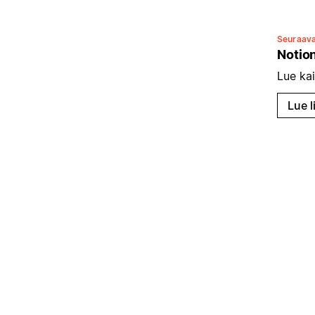
Seuraav
Notion
Lue kai
Lue l