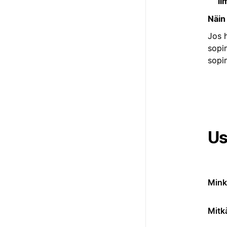
il
Näin
Jos 
sopim
sopi
Us
Mink
Mitk