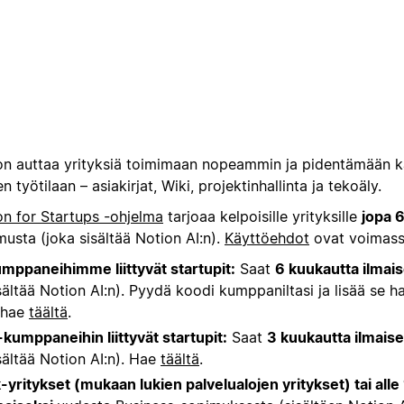
on auttaa yrityksiä toimimaan nopeammin ja pidentämään kä
n työtilaan – asiakirjat, Wiki, projektinhallinta ja tekoäly.
on for Startups -ohjelma
tarjoaa kelpoisille yrityksille
jopa 6
usta (joka sisältää Notion AI:n).
Käyttöehdot
ovat voimass
mppaneihimme liittyvät startupit:
Saat
6 kuukautta ilmais
sältää Notion AI:n). Pyydä koodi kumppaniltasi ja lisää se
 hae
täältä
.
-kumppaneihin liittyvät startupit:
Saat
3 kuukautta ilmaise
sältää Notion AI:n). Hae
täältä
.
-yritykset (mukaan lukien palvelualojen yritykset) tai alle 