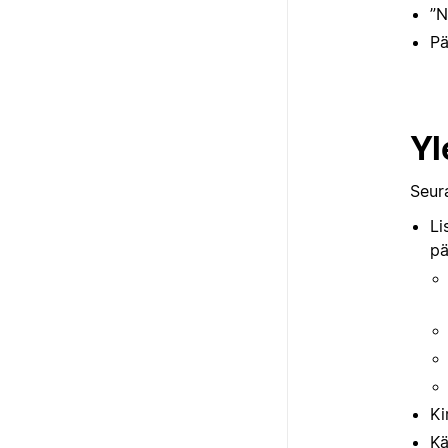
”N
Pä
Yl
Seur
Li
pä
Ki
Kä