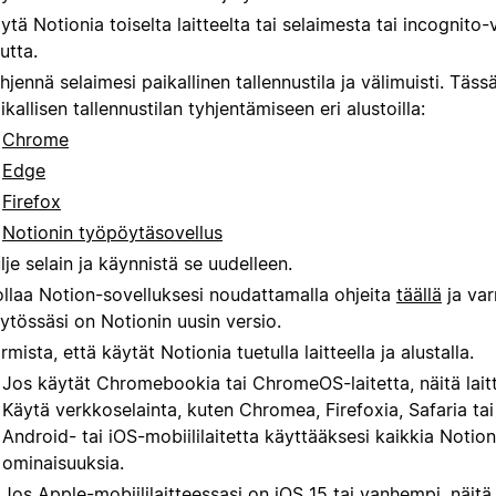
ytä Notionia toiselta laitteelta tai selaimesta tai incognito-
utta.
hjennä selaimesi paikallinen tallennustila ja välimuisti. Täss
ikallisen tallennustilan tyhjentämiseen eri alustoilla:
Chrome
Edge
Firefox
Notionin työpöytäsovellus
lje selain ja käynnistä se uudelleen.
llaa Notion-sovelluksesi noudattamalla ohjeita
täällä
ja var
ytössäsi on Notionin uusin versio.
rmista, että käytät Notionia tuetulla laitteella ja alustalla.
Jos käytät Chromebookia tai ChromeOS-laitetta, näitä laitte
Käytä verkkoselainta, kuten Chromea, Firefoxia, Safaria tai
Android- tai iOS-mobiililaitetta käyttääksesi kaikkia Notion
ominaisuuksia.
Jos Apple-mobiililaitteessasi on iOS 15 tai vanhempi, näitä