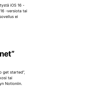
itystä iOS 16 -
16 -versiota tai
ovellus ei
rnet”
o get started”,
kosi tai
yn Notioniin.