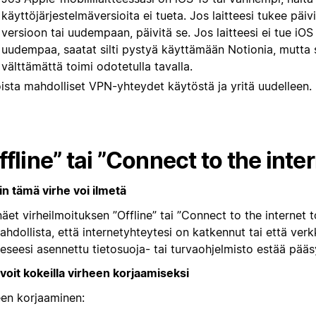
käyttöjärjestelmäversioita ei tueta. Jos laitteesi tukee päiv
versioon tai uudempaan, päivitä se. Jos laitteesi ei tue iOS 
uudempaa, saatat silti pystyä käyttämään Notionia, mutta s
välttämättä toimi odotetulla tavalla.
ista mahdolliset VPN-yhteydet käytöstä ja yritä uudelleen.
ffline” tai ”Connect to the inte
in tämä virhe voi ilmetä
äet virheilmoituksen ”Offline” tai ”Connect to the internet t
hdollista, että internetyhteytesi on katkennut tai että verk
eeseesi asennettu tietosuoja- tai turvaohjelmisto estää pääs
 voit kokeilla virheen korjaamiseksi
een korjaaminen: