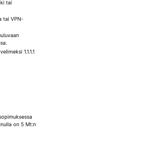
ki tai
ia tai VPN-
uuluvaan
sa.
limeksi 1.1.1.1
a sopimuksessa
inulla on 5 Mt:n