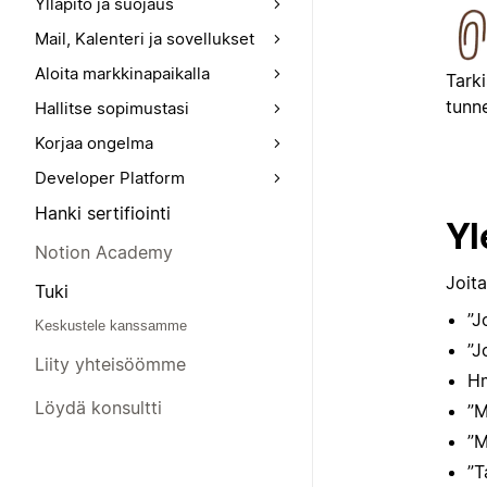
Ylläpito ja suojaus
Mail, Kalenteri ja sovellukset
Aloita markkinapaikalla
Tark
tunn
Hallitse sopimustasi
Korjaa ongelma
Developer Platform
Hanki sertifiointi
Yl
Notion Academy
Joita
Tuki
”J
Keskustele kanssamme
”J
Liity yhteisöömme
Hm
Löydä konsultti
”M
”M
”T