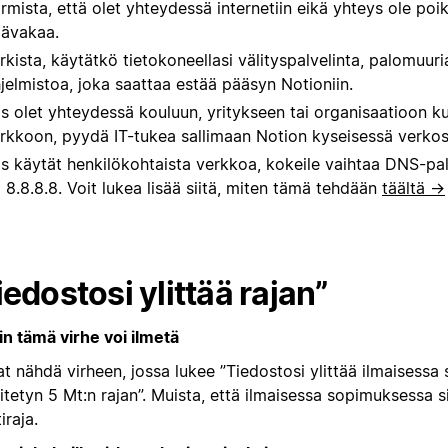
rmista, että olet yhteydessä internetiin eikä yhteys ole poik
ävakaa.
rkista, käytätkö tietokoneellasi välityspalvelinta, palomuur
jelmistoa, joka saattaa estää pääsyn Notioniin.
s olet yhteydessä kouluun, yritykseen tai organisaatioon k
rkkoon, pyydä IT-tukea sallimaan Notion kyseisessä verkos
s käytät henkilökohtaista verkkoa, kokeile vaihtaa DNS-palve
i 8.8.8.8. Voit lukea lisää siitä, miten tämä tehdään
täältä →
iedostosi ylittää rajan”
in tämä virhe voi ilmetä
at nähdä virheen, jossa lukee ”Tiedostosi ylittää ilmaisess
tetyn 5 Mt:n rajan”. Muista, että ilmaisessa sopimuksessa s
iraja.