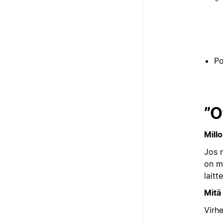
Po
”O
Millo
Jos n
on ma
laitt
Mitä
Virh