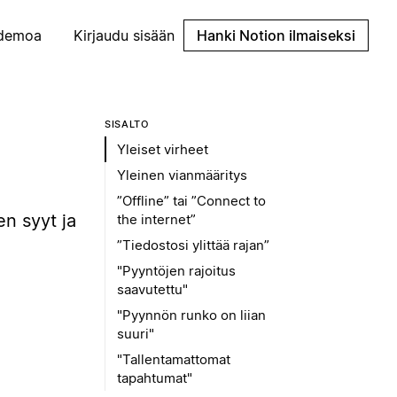
demoa
Kirjaudu sisään
Hanki Notion ilmaiseksi
SISÄLTÖ
Yleiset virheet
Yleinen vianmääritys
”Offline” tai ”Connect to
en syyt ja
the internet”
”Tiedostosi ylittää rajan”
"Pyyntöjen rajoitus
saavutettu"
"Pyynnön runko on liian
suuri"
"Tallentamattomat
tapahtumat"