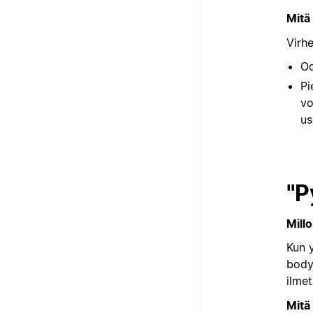
Mitä
Virh
Od
Pi
vo
us
"P
Millo
Kun y
body
ilmet
Mitä