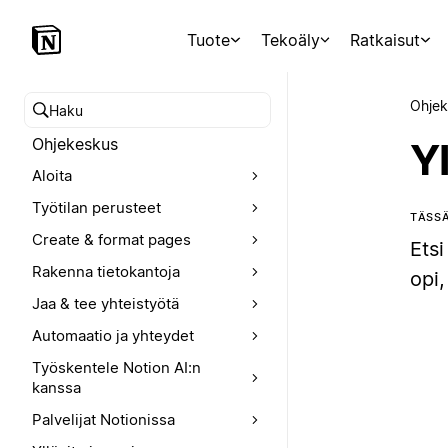
Tuote
Tekoäly
Ratkaisut
Ohjek
Hae ohjekeskuksesta
Ohjekeskus
Yl
Aloita
Työtilan perusteet
TÄSSÄ
Create & format pages
Etsi
Rakenna tietokantoja
opi,
Jaa & tee yhteistyötä
Automaatio ja yhteydet
Työskentele Notion AI:n
kanssa
Palvelijat Notionissa