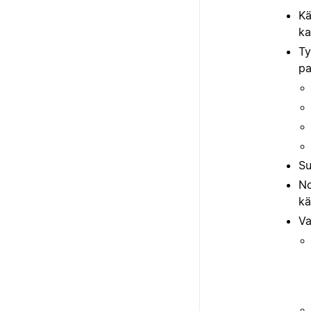
Kä
ka
Ty
pa
Su
No
kä
Va