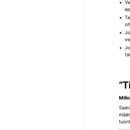
Va
ep
Ta
oh
Jo
ve
Jo
ta
”T
Millo
Saat
määri
tuont