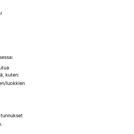
u
sessa:
outua
ä, kuten:
en/luokkien
otunnukset
.