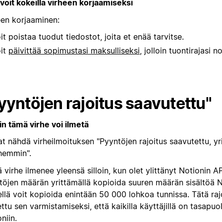
 voit kokeilla virheen korjaamiseksi
een korjaaminen:
it poistaa tuodut tiedostot, joita et enää tarvitse.
it
päivittää sopimustasi maksulliseksi
, jolloin tuontirajasi 
yyntöjen rajoitus saavutettu"
in tämä virhe voi ilmetä
t nähdä virheilmoituksen "Pyyntöjen rajoitus saavutettu, yr
emmin".
virhe ilmenee yleensä silloin, kun olet ylittänyt Notionin API
töjen määrän yrittämällä kopioida suuren määrän sisältöä No
llä voit kopioida enintään 50 000 lohkoa tunnissa. Tätä raj
ttu sen varmistamiseksi, että kaikilla käyttäjillä on tasapu
niin.