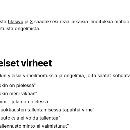
ista
tilasivu
ja
X
saadaksesi reaaliaikaisia Ilmoituksia mahdol
etuista ongelmista.
eiset virheet
kin yleisiä virheilmoituksia ja ongelmia, joita saatat kohdat
okin on pielessä”
okin meni vikaan”
m… jokin on pielessä
uokkausten tallentamisessa tapahtui virhe”
uutoksia ei voida tallentaa”
allennustoiminto ei valmistunut”