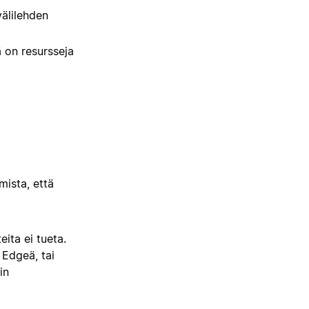
välilehden
ä on resursseja
mista, että
ita ei tueta.
 Edgeä, tai
in