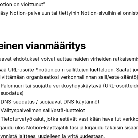
otion on vioittunut”
äsy Notion-palveluun tai tiettyihin Notion-sivuihin ei onnist
einen vianmääritys
aavat ehdotukset voivat auttaa näiden virheiden ratkaisemi
sää URL-osoite *.notion.com sallittujen luetteloon. Saatat j
ivittämään organisaatiosi verkonhallinnan salli/estä-sääntöj
Palomuuri tai suojattu verkkoyhdyskäytävä (URL-osoitteid
suodatus)
DNS-suodatus / suojaavat DNS-käytännöt
Välityspalvelimen salli/estä-luettelot
Tietoturvatyökalut, jotka estävät vastikään havaitut verkk
rjaudu ulos Notion-käyttäjätililtäsi ja kirjaudu takaisin sisään
ynnistä laitteesi uudelleen ja yritä uudestaan.