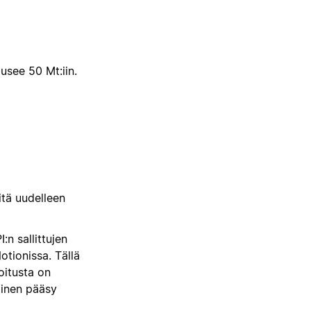
nousee 50 Mt:iin.
itä uudelleen
:n sallittujen
tionissa. Tällä
oitusta on
olinen pääsy