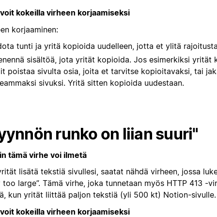
 voit kokeilla virheen korjaamiseksi
een korjaaminen:
ota tunti ja yritä kopioida uudelleen, jotta et ylitä rajoitusta
enennä sisältöä, jota yrität kopioida. Jos esimerkiksi yrität 
it poistaa sivulta osia, joita et tarvitse kopioitavaksi, tai ja
eammaksi sivuksi. Yritä sitten kopioida uudestaan.
yynnön runko on liian suuri"
in tämä virhe voi ilmetä
rität lisätä tekstiä sivullesi, saatat nähdä virheen, jossa lu
 too large”. Tämä virhe, joka tunnetaan myös HTTP 413 -vir
ä, kun yrität liittää paljon tekstiä (yli 500 kt) Notion-sivulle.
 voit kokeilla virheen korjaamiseksi