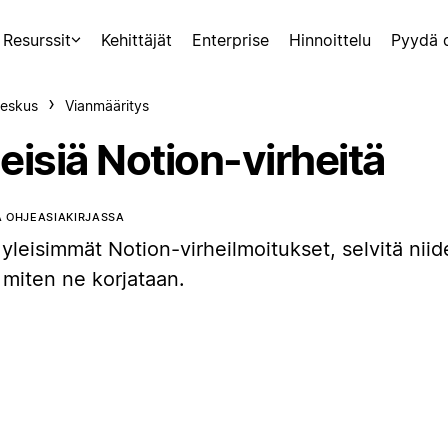
Resurssit
Kehittäjät
Enterprise
Hinnoittelu
Pyydä 
eskus
Vianmääritys
eisiä Notion-virheitä
 OHJEASIAKIRJASSA
 yleisimmät Notion-virheilmoitukset, selvitä niid
 miten ne korjataan.