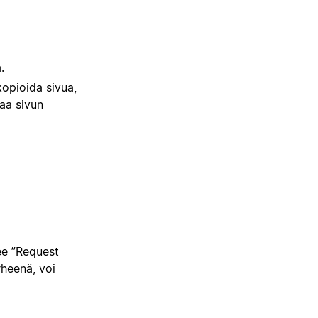
.
kopioida sivua,
kaa sivun
kee ”Request
heenä, voi