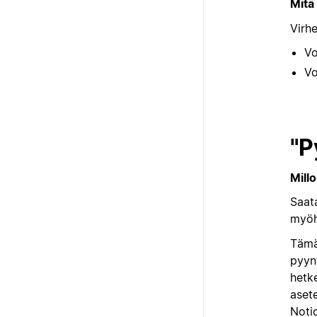
Mitä
Virh
Vo
Vo
"P
Millo
Saata
myöh
Tämä 
pyyn
hetke
asete
Notio