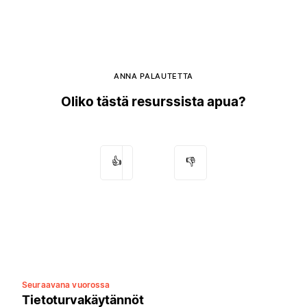
ANNA PALAUTETTA
Oliko tästä resurssista apua?
👍
👎
Seuraavana vuorossa
Tietoturvakäytännöt