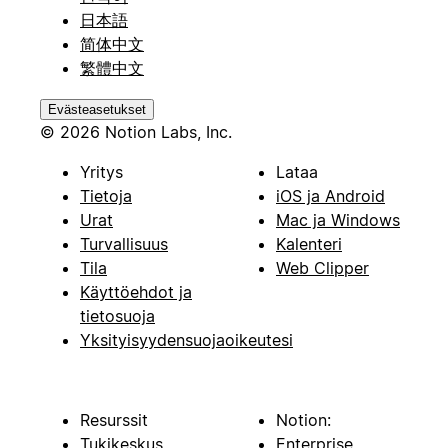
日本語
简体中文
繁體中文
Evästeasetukset
© 2026 Notion Labs, Inc.
Yritys
Lataa
Tietoja
iOS ja Android
Urat
Mac ja Windows
Turvallisuus
Kalenteri
Tila
Web Clipper
Käyttöehdot ja
tietosuoja
Yksityisyydensuojaoikeutesi
Resurssit
Notion:
Tukikeskus
Enterprise