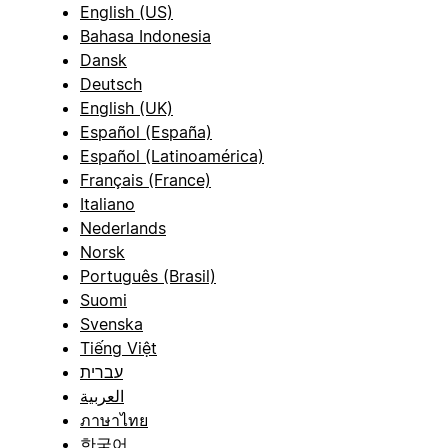
English (US)
Bahasa Indonesia
Dansk
Deutsch
English (UK)
Español (España)
Español (Latinoamérica)
Français (France)
Italiano
Nederlands
Norsk
Português (Brasil)
Suomi
Svenska
Tiếng Việt
עברית
العربية
ภาษาไทย
한국어