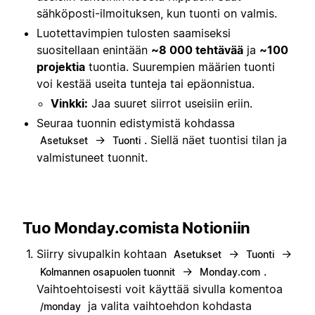
sähköposti-ilmoituksen, kun tuonti on valmis.
Luotettavimpien tulosten saamiseksi
suositellaan enintään
~8 000 tehtävää
ja
~100
projektia
tuontia. Suurempien määrien tuonti
voi kestää useita tunteja tai epäonnistua.
Vinkki:
Jaa suuret siirrot useisiin eriin.
Seuraa tuonnin edistymistä kohdassa
→
. Siellä näet tuontisi tilan ja
Asetukset
Tuonti
valmistuneet tuonnit.
Tuo Monday.comista Notioniin
Siirry sivupalkin kohtaan
→
→
Asetukset
Tuonti
→
.
Kolmannen osapuolen tuonnit
Monday.com
Vaihtoehtoisesti voit käyttää sivulla komentoa
ja valita vaihtoehdon kohdasta
/monday