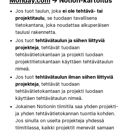
Monday.com
→ Notion-kartoitus
Jos tuot taulun, joka
ei ole tehtävä- tai
projektitaulu
, se tuodaan tavallisena
tietokantana, joka noudattaa alkuperäisen
taulusi rakennetta.
Jos tuot
tehtävätaulun ja siihen liittyviä
projekteja
, tehtävät tuodaan
tehtävätietokantaan ja projekti luodaan
projektitietokantaan käyttäen tehtävätaulun
nimeä.
Jos tuot
tehtävätaulun ilman siihen liittyviä
projekteja
, tehtävät tuodaan
tehtävätietokantaan ja projekti luodaan
käyttäen tehtävätaulun nimeä.
Jokainen Notionin tiimitila saa yhden projekti-
ja yhden tehtävätietokannan tuontia kohden.
Jos sinulla on useita projekteja yhdessä
tiimitilassa, kaikki projektit menevät samaan