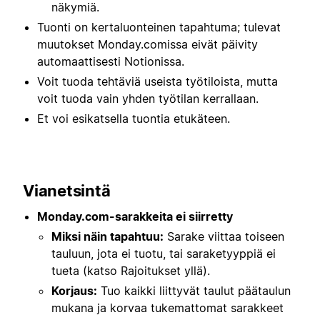
näkymiä.
Tuonti on kertaluonteinen tapahtuma; tulevat
muutokset Monday.comissa eivät päivity
automaattisesti Notionissa.
Voit tuoda tehtäviä useista työtiloista, mutta
voit tuoda vain yhden työtilan kerrallaan.
Et voi esikatsella tuontia etukäteen.
Vianetsintä
Monday.com-sarakkeita ei siirretty
Miksi näin tapahtuu:
Sarake viittaa toiseen
tauluun, jota ei tuotu, tai saraketyyppiä ei
tueta (katso Rajoitukset yllä).
Korjaus:
Tuo kaikki liittyvät taulut päätaulun
mukana ja korvaa tukemattomat sarakkeet