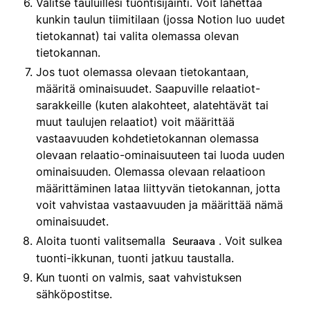
Valitse tauluillesi tuontisijainti. Voit lähettää
kunkin taulun tiimitilaan (jossa Notion luo uudet
tietokannat) tai valita olemassa olevan
tietokannan.
Jos tuot olemassa olevaan tietokantaan,
määritä ominaisuudet. Saapuville relaatiot-
sarakkeille (kuten alakohteet, alatehtävät tai
muut taulujen relaatiot) voit määrittää
vastaavuuden kohdetietokannan olemassa
olevaan relaatio-ominaisuuteen tai luoda uuden
ominaisuuden. Olemassa olevaan relaatioon
määrittäminen lataa liittyvän tietokannan, jotta
voit vahvistaa vastaavuuden ja määrittää nämä
ominaisuudet.
Aloita tuonti valitsemalla
. Voit sulkea
Seuraava
tuonti-ikkunan, tuonti jatkuu taustalla.
Kun tuonti on valmis, saat vahvistuksen
sähköpostitse.