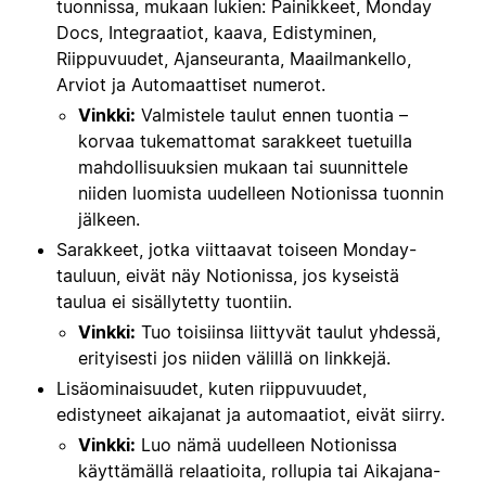
tuonnissa, mukaan lukien: Painikkeet, Monday
Docs, Integraatiot, kaava, Edistyminen,
Riippuvuudet, Ajanseuranta, Maailmankello,
Arviot ja Automaattiset numerot.
Vinkki:
Valmistele taulut ennen tuontia –
korvaa tukemattomat sarakkeet tuetuilla
mahdollisuuksien mukaan tai suunnittele
niiden luomista uudelleen Notionissa tuonnin
jälkeen.
Sarakkeet, jotka viittaavat toiseen Monday-
tauluun, eivät näy Notionissa, jos kyseistä
taulua ei sisällytetty tuontiin.
Vinkki:
Tuo toisiinsa liittyvät taulut yhdessä,
erityisesti jos niiden välillä on linkkejä.
Lisäominaisuudet, kuten riippuvuudet,
edistyneet aikajanat ja automaatiot, eivät siirry.
Vinkki:
Luo nämä uudelleen Notionissa
käyttämällä relaatioita, rollupia tai Aikajana-