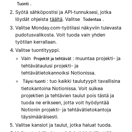
.
Tuonti
Syötä sähköpostisi ja API-tunnuksesi, jotka
löydät ohjeista
täältä
. Valitse
.
Todentaa
Valitse Monday.com-työtilasi näkyviin tulevasta
pudotusvalikosta. Voit tuoda vain yhden
työtilan kerrallaan.
Valitse tuontityyppi.
Vain
: muuntaa projekti- ja
Projektit ja tehtävät
tehtävätaulusi projekti- ja
tehtävätietokannoiksi Notionissa.
: tuo kaikki taulutyypit tavallisina
Täysi tuonti
tietokantoina Notionissa. Voit sulkea
projektien ja tehtävien taulut pois tästä ja
tuoda ne erikseen, jotta voit hyödyntää
Notionin projekti- ja tehtävätietokantoja
täysimääräisesti.
Valitse kansiot ja taulut, jotka haluat tuoda.