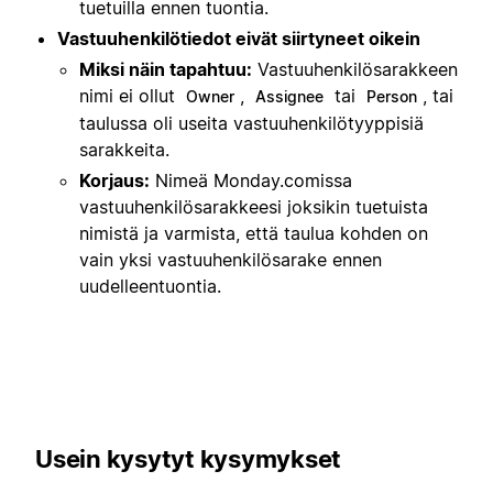
tuetuilla ennen tuontia.
Vastuuhenkilötiedot eivät siirtyneet oikein
Miksi näin tapahtuu:
Vastuuhenkilösarakkeen
nimi ei ollut
,
tai
, tai
Owner
Assignee
Person
taulussa oli useita vastuuhenkilötyyppisiä
sarakkeita.
Korjaus:
Nimeä Monday.comissa
vastuuhenkilösarakkeesi joksikin tuetuista
nimistä ja varmista, että taulua kohden on
vain yksi vastuuhenkilösarake ennen
uudelleentuontia.
Usein kysytyt kysymykset