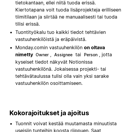
tietokantaan, ellei niitä tuoda erissä.
Kiertotapana voit tuoda lisäprojekteja erilliseen
tiimitilaan ja siirtää ne manuaalisesti tai tuoda
tilisi erissä.
Tuontityökalu tuo kaikki tiedot tehtävien
vastuuhenkilöistä ja eräpäivistä.
Monday.comin vastuuhenkilön
on oltava
nimetty
,
tai
, jotta
Owner
Assignee
Person
kyseiset tiedot näkyvät Notionissa
vastuuhenkilönä. Jokaisessa projekti- tai
tehtävätaulussa tulisi olla vain yksi sarake
vastuuhenkilön osoittamiseen.
Kokorajoitukset ja ajoitus
Tuonnit voivat kestää muutamasta minuutista
useisiin tunteihin koosta riippuen. Saat