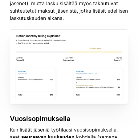
jäsenet), mutta lasku sisältää myös takautuvat
suhteutetut maksut jäsenistä, jotka lisäsit edellisen
laskutuskauden aikana.
Vuosisopimuksella
Kun lisäät jäseniä työtilaasi vuosisopimuksella,
saat
seuraavan kuukauden
kohdalla (samana