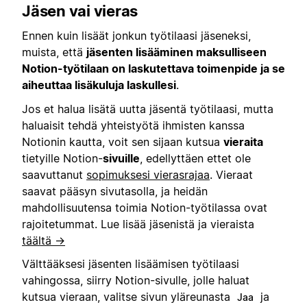
Jäsen vai vieras
Ennen kuin lisäät jonkun työtilaasi jäseneksi,
muista, että
jäsenten lisääminen maksulliseen
Notion-työtilaan on laskutettava toimenpide ja se
aiheuttaa lisäkuluja laskullesi
.
Jos et halua lisätä uutta jäsentä työtilaasi, mutta
haluaisit tehdä yhteistyötä ihmisten kanssa
Notionin kautta, voit sen sijaan kutsua
vieraita
tietyille Notion-
sivuille
, edellyttäen ettet ole
saavuttanut
sopimuksesi vierasrajaa
. Vieraat
saavat pääsyn sivutasolla, ja heidän
mahdollisuutensa toimia Notion-työtilassa ovat
rajoitetummat. Lue lisää jäsenistä ja vieraista
täältä →
Välttääksesi jäsenten lisäämisen työtilaasi
vahingossa, siirry Notion-sivulle, jolle haluat
kutsua vieraan, valitse sivun yläreunasta
ja
Jaa