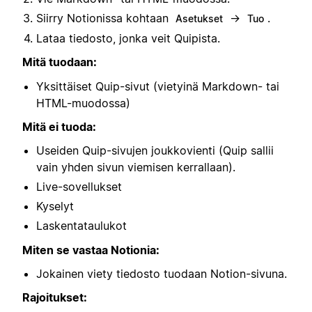
Siirry Notionissa kohtaan
→
.
Asetukset
Tuo
Lataa tiedosto, jonka veit Quipista.
Mitä tuodaan:
Yksittäiset Quip-sivut (vietyinä Markdown- tai
HTML-muodossa)
Mitä ei tuoda:
Useiden Quip-sivujen joukkovienti (Quip sallii
vain yhden sivun viemisen kerrallaan).
Live-sovellukset
Kyselyt
Laskentataulukot
Miten se vastaa Notionia:
Jokainen viety tiedosto tuodaan Notion-sivuna.
Rajoitukset: