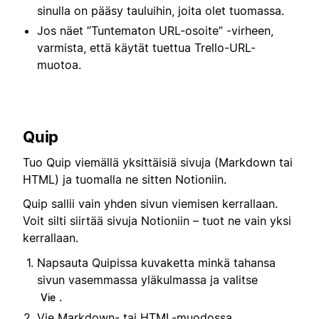
sinulla on pääsy tauluihin, joita olet tuomassa.
Jos näet ”Tuntematon URL-osoite” -virheen,
varmista, että käytät tuettua Trello-URL-
muotoa.
Quip
Tuo Quip viemällä yksittäisiä sivuja (Markdown tai
HTML) ja tuomalla ne sitten Notioniin.
Quip sallii vain yhden sivun viemisen kerrallaan.
Voit silti siirtää sivuja Notioniin – tuot ne vain yksi
kerrallaan.
Napsauta Quipissa kuvaketta minkä tahansa
sivun vasemmassa yläkulmassa ja valitse
.
Vie
Vie Markdown- tai HTML-muodossa.