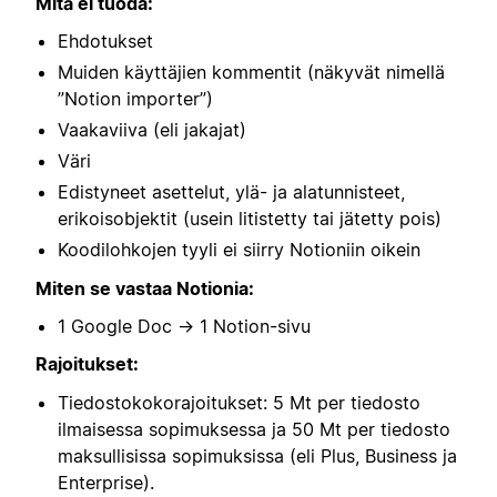
Mitä ei tuoda:
Ehdotukset
Muiden käyttäjien kommentit (näkyvät nimellä
”Notion importer”)
Vaakaviiva (eli jakajat)
Väri
Edistyneet asettelut, ylä- ja alatunnisteet,
erikoisobjektit (usein litistetty tai jätetty pois)
Koodilohkojen tyyli ei siirry Notioniin oikein
Miten se vastaa Notionia:
1 Google Doc → 1 Notion-sivu
Rajoitukset:
Tiedostokokorajoitukset: 5 Mt per tiedosto
ilmaisessa sopimuksessa ja 50 Mt per tiedosto
maksullisissa sopimuksissa (eli Plus, Business ja
Enterprise).