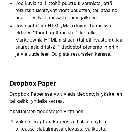
Jos kuvia tai liitteitä puuttuu: varmista, että
resurssit sisältyvät vientipakettiin, tai lataa ne
uudelleen Notionissa tuonnin jälkeen.
Jos näet Quip HTML/Markdown -tuonnissa
virheen ”Tuonti epäonnistui”: kokeile
Markdownia HTML:n sijaan (tai päinvastoin), jaa
suuret asiakirjat/ZIP-tiedostot pienempiin eriin
ja vie uudelleen Quipista resurssien kanssa.
Dropbox Paper
Dropbox Paperissa voit viedä tiedostoja yksitellen
tai kaikki yhdellä kertaa.
Yksittäisten tiedostojen vieminen:
Valitse Dropbox Paperissa
näytön
Lataa
oikeassa yläkulmassa olevasta valikosta.