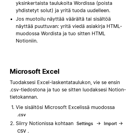
yksinkertaista taulukoita Wordissa (poista
yhdistetyt solut) ja yritä tuoda uudelleen.
Jos muotoilu näyttää väärältä tai sisältöä
näyttää puuttuvan: yritä viedä asiakirja HTML-
muodossa Wordista ja tuo sitten HTML
Notioniin.
Microsoft Excel
Tuodaksesi Excel-laskentataulukon, vie se ensin
.csv-tiedostona ja tuo se sitten luodaksesi Notion-
tietokannan.
Vie sisältösi Microsoft Excelissä muodossa
.csv
Siirry Notionissa kohtaan
→
→
Settings
Import
.
CSV