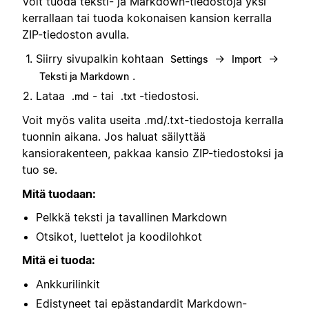
Voit tuoda teksti- ja Markdown-tiedostoja yksi
kerrallaan tai tuoda kokonaisen kansion kerralla
ZIP-tiedoston avulla.
Siirry sivupalkin kohtaan
→
→
Settings
Import
.
Teksti ja Markdown
Lataa
- tai
-tiedostosi.
.md
.txt
Voit myös valita useita .md/.txt-tiedostoja kerralla
tuonnin aikana. Jos haluat säilyttää
kansiorakenteen, pakkaa kansio ZIP-tiedostoksi ja
tuo se.
Mitä tuodaan:
Pelkkä teksti ja tavallinen Markdown
Otsikot, luettelot ja koodilohkot
Mitä ei tuoda:
Ankkurilinkit
Edistyneet tai epästandardit Markdown-