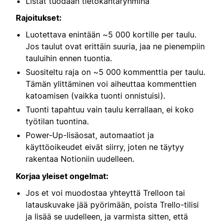
Listat tuodaan tietokantaryhminä
Rajoitukset:
Luotettava enintään ~5 000 kortille per taulu.
Jos taulut ovat erittäin suuria, jaa ne pienempiin
tauluihin ennen tuontia.
Suositeltu raja on ~5 000 kommenttia per taulu.
Tämän ylittäminen voi aiheuttaa kommenttien
katoamisen (vaikka tuonti onnistuisi).
Tuonti tapahtuu vain taulu kerrallaan, ei koko
työtilan tuontina.
Power-Up-lisäosat, automaatiot ja
käyttöoikeudet eivät siirry, joten ne täytyy
rakentaa Notioniin uudelleen.
Korjaa yleiset ongelmat:
Jos et voi muodostaa yhteyttä Trelloon tai
latauskuvake jää pyörimään, poista Trello-tilisi
ja lisää se uudelleen, ja varmista sitten, että