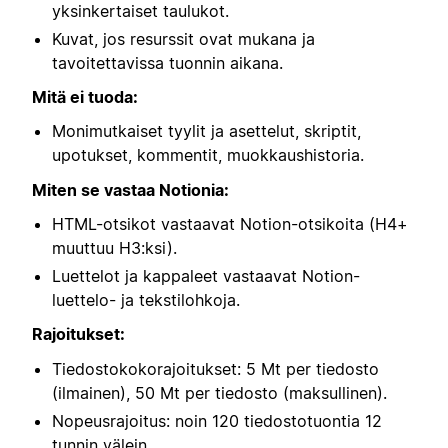
yksinkertaiset taulukot.
Kuvat, jos resurssit ovat mukana ja
tavoitettavissa tuonnin aikana.
Mitä ei tuoda:
Monimutkaiset tyylit ja asettelut, skriptit,
upotukset, kommentit, muokkaushistoria.
Miten se vastaa Notionia:
HTML-otsikot vastaavat Notion-otsikoita (H4+
muuttuu H3:ksi).
Luettelot ja kappaleet vastaavat Notion-
luettelo- ja tekstilohkoja.
Rajoitukset:
Tiedostokokorajoitukset: 5 Mt per tiedosto
(ilmainen), 50 Mt per tiedosto (maksullinen).
Nopeusrajoitus: noin 120 tiedostotuontia 12
tunnin välein.