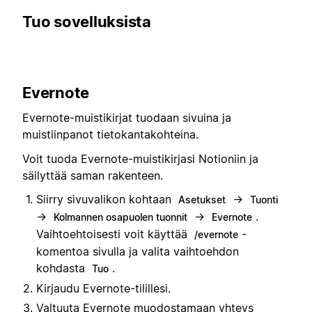
Tuo sovelluksista
Evernote
Evernote-muistikirjat tuodaan sivuina ja
muistiinpanot tietokantakohteina.
Voit tuoda Evernote-muistikirjasi Notioniin ja
säilyttää saman rakenteen.
Siirry sivuvalikon kohtaan
→
Asetukset
Tuonti
→
→
.
Kolmannen osapuolen tuonnit
Evernote
Vaihtoehtoisesti voit käyttää
-
/evernote
komentoa sivulla ja valita vaihtoehdon
kohdasta
.
Tuo
Kirjaudu Evernote-tilillesi.
Valtuuta Evernote muodostamaan yhteys