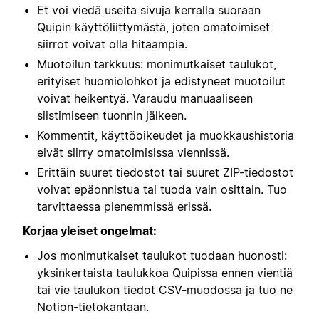
Et voi viedä useita sivuja kerralla suoraan
Quipin käyttöliittymästä, joten omatoimiset
siirrot voivat olla hitaampia.
Muotoilun tarkkuus: monimutkaiset taulukot,
erityiset huomiolohkot ja edistyneet muotoilut
voivat heikentyä. Varaudu manuaaliseen
siistimiseen tuonnin jälkeen.
Kommentit, käyttöoikeudet ja muokkaushistoria
eivät siirry omatoimisissa viennissä.
Erittäin suuret tiedostot tai suuret ZIP-tiedostot
voivat epäonnistua tai tuoda vain osittain. Tuo
tarvittaessa pienemmissä erissä.
Korjaa yleiset ongelmat:
Jos monimutkaiset taulukot tuodaan huonosti:
yksinkertaista taulukkoa Quipissa ennen vientiä
tai vie taulukon tiedot CSV-muodossa ja tuo ne
Notion-tietokantaan.