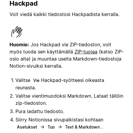
Hackpad
Voit viedä kaikki tiedostosi Hackpadista kerralla.
Huomio:
Jos Hackpad vie ZIP-tiedoston, voit
myös tuoda sen käyttämällä
ZIP-tuojaa
(katso ZIP-
osio alta) ja muuntaa useita Markdown-tiedostoja
Notion-sivuiksi kerralla.
Valitse
Hackpad-syötteesi oikeasta
Vie
reunasta.
Valitse vientimuodoksi Markdown. Lataat tällöin
zip-tiedoston.
Pura ladattu tiedosto.
Siirry Notionissa sivupalkistasi kohtaan
→
→
.
Asetukset
Tuo
Text & Markdown