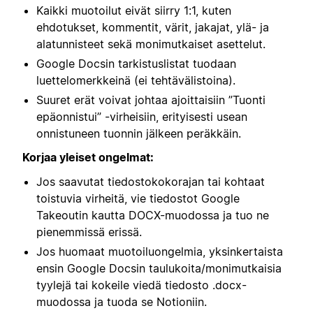
Kaikki muotoilut eivät siirry 1:1, kuten
ehdotukset, kommentit, värit, jakajat, ylä- ja
alatunnisteet sekä monimutkaiset asettelut.
Google Docsin tarkistuslistat tuodaan
luettelomerkkeinä (ei tehtävälistoina).
Suuret erät voivat johtaa ajoittaisiin ”Tuonti
epäonnistui” -virheisiin, erityisesti usean
onnistuneen tuonnin jälkeen peräkkäin.
Korjaa yleiset ongelmat:
Jos saavutat tiedostokokorajan tai kohtaat
toistuvia virheitä, vie tiedostot Google
Takeoutin kautta DOCX-muodossa ja tuo ne
pienemmissä erissä.
Jos huomaat muotoiluongelmia, yksinkertaista
ensin Google Docsin taulukoita/monimutkaisia
tyylejä tai kokeile viedä tiedosto .docx-
muodossa ja tuoda se Notioniin.