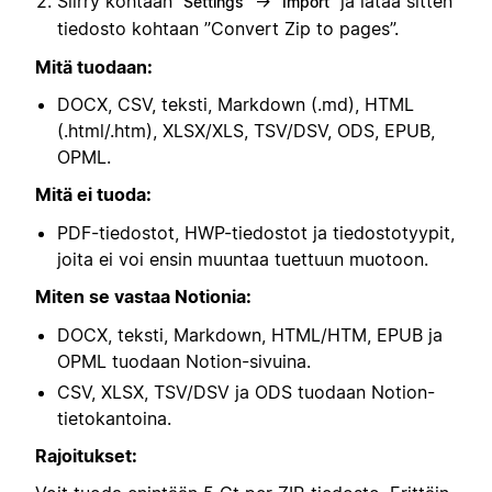
Siirry kohtaan
→
ja lataa sitten
Settings
Import
tiedosto kohtaan ”Convert Zip to pages”.
Mitä tuodaan:
DOCX, CSV, teksti, Markdown (.md), HTML
(.html/.htm), XLSX/XLS, TSV/DSV, ODS, EPUB,
OPML.
Mitä ei tuoda:
PDF-tiedostot, HWP-tiedostot ja tiedostotyypit,
joita ei voi ensin muuntaa tuettuun muotoon.
Miten se vastaa Notionia:
DOCX, teksti, Markdown, HTML/HTM, EPUB ja
OPML tuodaan Notion-sivuina.
CSV, XLSX, TSV/DSV ja ODS tuodaan Notion-
tietokantoina.
Rajoitukset: