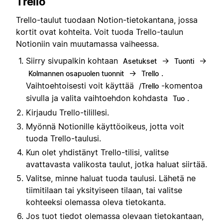
Trello
Trello-taulut tuodaan Notion-tietokantana, jossa
kortit ovat kohteita. Voit tuoda Trello-taulun
Notioniin vain muutamassa vaiheessa.
Siirry sivupalkin kohtaan
→
→
Asetukset
Tuonti
→
.
Kolmannen osapuolen tuonnit
Trello
Vaihtoehtoisesti voit käyttää
-komentoa
/Trello
sivulla ja valita vaihtoehdon kohdasta
.
Tuo
Kirjaudu Trello-tilillesi.
Myönnä Notionille käyttöoikeus, jotta voit
tuoda Trello-taulusi.
Kun olet yhdistänyt Trello-tilisi, valitse
avattavasta valikosta taulut, jotka haluat siirtää.
Valitse, minne haluat tuoda taulusi. Lähetä ne
tiimitilaan tai yksityiseen tilaan, tai valitse
kohteeksi olemassa oleva tietokanta.
Jos tuot tiedot olemassa olevaan tietokantaan,