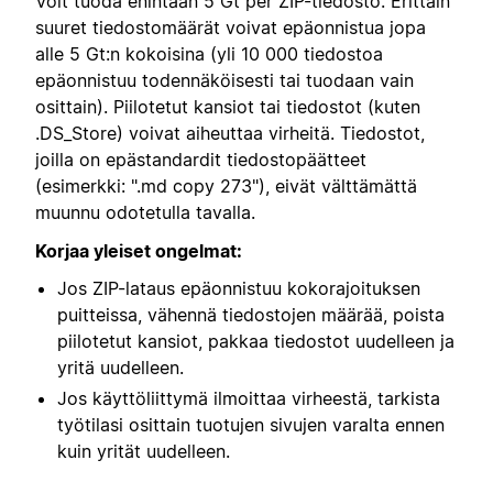
Voit tuoda enintään 5 Gt per ZIP-tiedosto. Erittäin
suuret tiedostomäärät voivat epäonnistua jopa
alle 5 Gt:n kokoisina (yli 10 000 tiedostoa
epäonnistuu todennäköisesti tai tuodaan vain
osittain). Piilotetut kansiot tai tiedostot (kuten
.DS_Store) voivat aiheuttaa virheitä. Tiedostot,
joilla on epästandardit tiedostopäätteet
(esimerkki: ".md copy 273"), eivät välttämättä
muunnu odotetulla tavalla.
Korjaa yleiset ongelmat:
Jos ZIP-lataus epäonnistuu kokorajoituksen
puitteissa, vähennä tiedostojen määrää, poista
piilotetut kansiot, pakkaa tiedostot uudelleen ja
yritä uudelleen.
Jos käyttöliittymä ilmoittaa virheestä, tarkista
työtilasi osittain tuotujen sivujen varalta ennen
kuin yrität uudelleen.