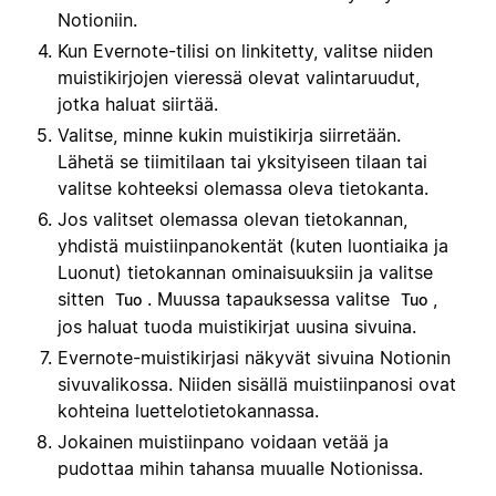
Notioniin.
Kun Evernote-tilisi on linkitetty, valitse niiden
muistikirjojen vieressä olevat valintaruudut,
jotka haluat siirtää.
Valitse, minne kukin muistikirja siirretään.
Lähetä se tiimitilaan tai yksityiseen tilaan tai
valitse kohteeksi olemassa oleva tietokanta.
Jos valitset olemassa olevan tietokannan,
yhdistä muistiinpanokentät (kuten luontiaika ja
Luonut) tietokannan ominaisuuksiin ja valitse
sitten
. Muussa tapauksessa valitse
,
Tuo
Tuo
jos haluat tuoda muistikirjat uusina sivuina.
Evernote-muistikirjasi näkyvät sivuina Notionin
sivuvalikossa. Niiden sisällä muistiinpanosi ovat
kohteina luettelotietokannassa.
Jokainen muistiinpano voidaan vetää ja
pudottaa mihin tahansa muualle Notionissa.