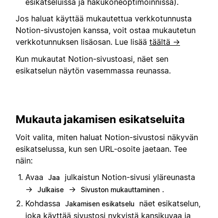
esikatseluissa ja hakukoneoptimoinnissa).
Jos haluat käyttää mukautettua verkkotunnusta
Notion-sivustojen kanssa, voit ostaa mukautetun
verkkotunnuksen lisäosan. Lue lisää
täältä →
Kun mukautat Notion-sivustoasi, näet sen
esikatselun näytön vasemmassa reunassa.
Mukauta jakamisen esikatseluita
Voit valita, miten haluat Notion-sivustosi näkyvän
esikatselussa, kun sen URL-osoite jaetaan. Tee
näin:
Avaa
julkaistun Notion-sivusi yläreunasta
Jaa
→
→
.
Julkaise
Sivuston mukauttaminen
Kohdassa
näet esikatselun,
Jakamisen esikatselu
joka käyttää sivustosi nykyistä kansikuvaa ja