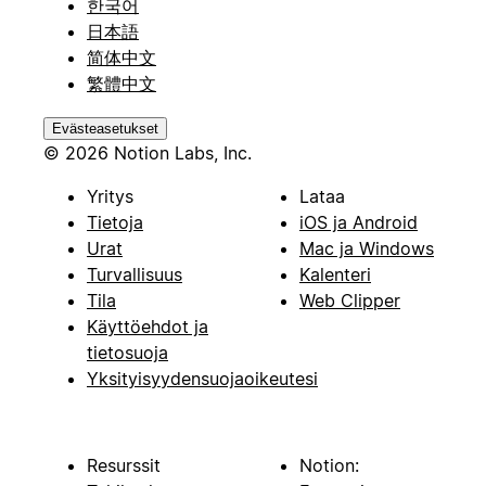
한국어
日本語
简体中文
繁體中文
Evästeasetukset
© 2026 Notion Labs, Inc.
Yritys
Lataa
Tietoja
iOS ja Android
Urat
Mac ja Windows
Turvallisuus
Kalenteri
Tila
Web Clipper
Käyttöehdot ja
tietosuoja
Yksityisyydensuojaoikeutesi
Resurssit
Notion: