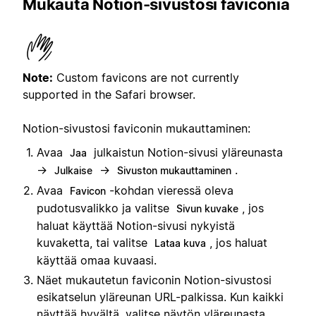
Mukauta Notion-sivustosi faviconia
Note:
Custom favicons are not currently
supported in the Safari browser.
Notion-sivustosi faviconin mukauttaminen:
Avaa
julkaistun Notion-sivusi yläreunasta
Jaa
→
→
.
Julkaise
Sivuston mukauttaminen
Avaa
-kohdan vieressä oleva
Favicon
pudotusvalikko ja valitse
, jos
Sivun kuvake
haluat käyttää Notion-sivusi nykyistä
kuvaketta, tai valitse
, jos haluat
Lataa kuva
käyttää omaa kuvaasi.
Näet mukautetun faviconin Notion-sivustosi
esikatselun yläreunan URL-palkissa. Kun kaikki
näyttää hyvältä, valitse näytön yläreunasta