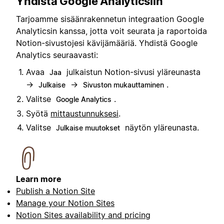
Yhdistä Google Analyticsiin
Tarjoamme sisäänrakennetun integraation Google
Analyticsin kanssa, jotta voit seurata ja raportoida
Notion-sivustojesi kävijämääriä. Yhdistä Google
Analytics seuraavasti:
Avaa
julkaistun Notion-sivusi yläreunasta
Jaa
→
→
.
Julkaise
Sivuston mukauttaminen
Valitse
.
Google Analytics
Syötä
mittaustunnuksesi
.
Valitse
näytön yläreunasta.
Julkaise muutokset
Learn more
Publish a Notion Site
Manage your Notion Sites
Notion Sites availability and pricing