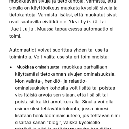
muokkaavan sivuja ja tietokantoja, varmista, että
sinulla on käyttöoikeus muokata kyseisiä sivuja ja
tietokantoja. Varmista lisäksi, että muokatut sivut
ovat saatavilla eivätkä ole
tai
Yksityisiä
. Muussa tapauksessa automaatio ei
Jaettuja
toimi.
Automaatiot voivat suorittaa yhden tai useita
toimintoja. Voit valita useista eri toiminnoista:
muokkaa parhaillaan
Muokkaa ominaisuutta
käyttämäsi tietokannan sivujen ominaisuuksia.
Monivalinta-, henkilö- ja relaatio-
ominaisuuksien kohdalla voit lisätä tai poistaa
yksittäisiä arvoja sen sijaan, että lisäisit tai
poistaisit kaikki arvot kerralla. Sinulla voi olla
esimerkiksi tehtävätietokanta, jossa nimesi
lisätään henkilöominaisuuteen, jos tehtävän nimi
sisältää sanan ”blogi”, vaikka kyseiselle