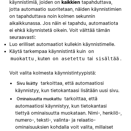
käynnistimiä, joiden on
kaikkien
tapahduttava,
jotta automaatio suoritetaan, näiden käynnistimien
on tapahduttava noin kolmen sekunnin
aikaikkunassa. Jos näin ei tapahdu, automaatiota
ei ehkä käynnistetä oikein. Voit välttää tämän
seuraavasti:
Luo erilliset automaatiot kullekin käynnistimelle.
Käytä tarkempaa käynnistintä kuin
on
, kuten
tai
.
muokattu
on asetettu
sisältää
Voit valita kolmesta käynnistintyypistä:
tarkoittaa, että automaatiosi
Sivu lisätty
käynnistyy, kun tietokantaasi lisätään uusi sivu.
tarkoittaa, että
Ominaisuutta muokattu
automaatiosi käynnistyy, kun tietokantasi
tiettyä ominaisuutta muokataan. Nimi-, henkilö-,
numero-, teksti-, valinta- ja relaatio-
ominaisuuksien kohdalla voit valita, millaiset