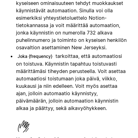
kyseiseen ominaisuuteen tehdyt muokkaukset
käynnistävät automaation. Sinulla voi olla
esimerkiksi yhteystietoluettelo Notion-
tietokannassa ja voit määrittää automaation,
jonka käynnistin on numerolla 732 alkava
puhelinnumero ja toiminto on kyseisen henkilön
osavaltion asettaminen New Jerseyksi.
tarkoittaa, että automaatiosi
Joka {frequency}
on toistuva. Käynnistin tapahtuu toistuvasti
määrittämäsi tiheyden perusteella. Voit asettaa
automaatiosi toistumaan joka päivä, viikko,
kuukausi ja niin edelleen. Voit myös asettaa
ajan, jolloin automaatio käynnistyy,
päivämäärän, jolloin automaation käynnistin
alkaa ja päättyy, sekä aikavyöhykkeen.