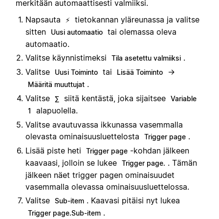
merkitään automaattisesti valmiiksi.
Napsauta
tietokannan yläreunassa ja valitse
⚡
sitten
tai olemassa oleva
Uusi automaatio
automaatio.
Valitse käynnistimeksi
.
Tila asetettu valmiiksi
Valitse
tai
→
Uusi Toiminto
Lisää Toiminto
.
Määritä muuttujat
Valitse
siitä kentästä, joka sijaitsee
∑
Variable
alapuolella.
1
Valitse avautuvassa ikkunassa vasemmalla
olevasta ominaisuusluettelosta
.
Trigger page
Lisää piste heti
-kohdan jälkeen
Trigger page
kaavaasi, jolloin se lukee
. Tämän
Trigger page.
jälkeen näet trigger pagen ominaisuudet
vasemmalla olevassa ominaisuusluettelossa.
Valitse
. Kaavasi pitäisi nyt lukea
Sub-item
.
Trigger page.Sub-item