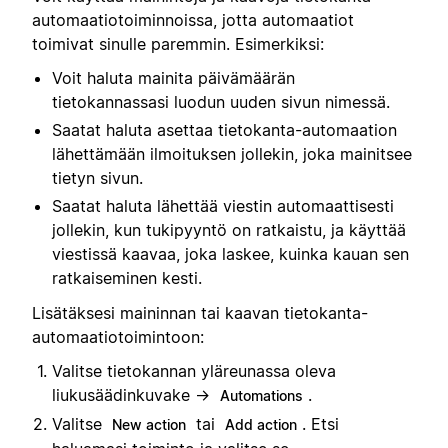
automaatiotoiminnoissa, jotta automaatiot
toimivat sinulle paremmin. Esimerkiksi:
Voit haluta mainita päivämäärän
tietokannassasi luodun uuden sivun nimessä.
Saatat haluta asettaa tietokanta-automaation
lähettämään ilmoituksen jollekin, joka mainitsee
tietyn sivun.
Saatat haluta lähettää viestin automaattisesti
jollekin, kun tukipyyntö on ratkaistu, ja käyttää
viestissä kaavaa, joka laskee, kuinka kauan sen
ratkaiseminen kesti.
Lisätäksesi maininnan tai kaavan tietokanta-
automaatiotoimintoon:
Valitse tietokannan yläreunassa oleva
liukusäädinkuvake →
.
Automations
Valitse
tai
. Etsi
New action
Add action