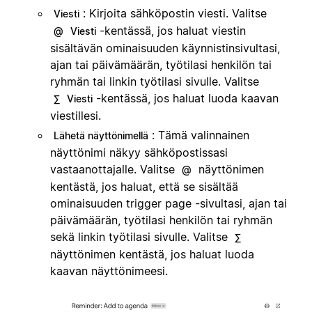
: Kirjoita sähköpostin viesti. Valitse
Viesti
-kentässä, jos haluat viestin
@
Viesti
sisältävän ominaisuuden käynnistinsivultasi,
ajan tai päivämäärän, työtilasi henkilön tai
ryhmän tai linkin työtilasi sivulle. Valitse
-kentässä, jos haluat luoda kaavan
∑
Viesti
viestillesi.
: Tämä valinnainen
Lähetä näyttönimellä
näyttönimi näkyy sähköpostissasi
vastaanottajalle. Valitse
näyttönimen
@
kentästä, jos haluat, että se sisältää
ominaisuuden trigger page -sivultasi, ajan tai
päivämäärän, työtilasi henkilön tai ryhmän
sekä linkin työtilasi sivulle. Valitse
∑
näyttönimen kentästä, jos haluat luoda
kaavan näyttönimeesi.