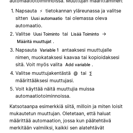
automaatiotoiminnoissa. Muuttujan määrittäminen:
Napsauta
tietokannan yläreunassa ja valitse
⚡
sitten
tai olemassa oleva
Uusi automaatio
automaatio.
Valitse
tai
→
Uusi Toiminto
Lisää Toiminto
.
Määritä muuttujat
Napsauta
antaaksesi muuttujalle
Variable 1
nimen, muokataksesi kaavaa tai kopioidaksesi
sitä. Voit myös valita
.
Add variable
Valitse muuttujakentästä
tai
@
∑
määrittääksesi muuttujasi.
Voit käyttää näitä muuttujia muissa
automaatiotoiminnoissa.
Katsotaanpa esimerkkiä siitä, milloin ja miten loisit
mukautetun muuttujan. Oletetaan, että haluat
määrittää automaation, jossa kun päätehtävä
merkitään valmiiksi, kaikki sen alatehtävät