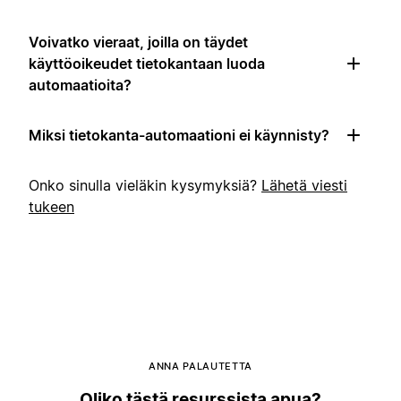
Voivatko vieraat, joilla on täydet
käyttöoikeudet tietokantaan luoda
automaatioita?
Miksi tietokanta-automaationi ei käynnisty?
Onko sinulla vieläkin kysymyksiä?
Lähetä viesti
tukeen
ANNA PALAUTETTA
Oliko tästä resurssista apua?