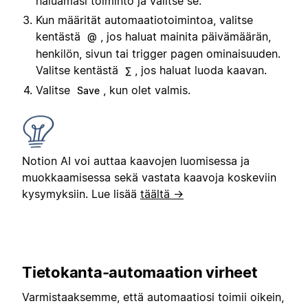
haluamasi toiminto ja valitse se.
Kun määrität automaatiotoimintoa, valitse
kentästä
, jos haluat mainita päivämäärän,
@
henkilön, sivun tai trigger pagen ominaisuuden.
Valitse kentästä
, jos haluat luoda kaavan.
∑
Valitse
, kun olet valmis.
Save
Notion AI voi auttaa kaavojen luomisessa ja
muokkaamisessa sekä vastata kaavoja koskeviin
kysymyksiin. Lue lisää
täältä →
Tietokanta-automaation virheet
Varmistaaksemme, että automaatiosi toimii oikein,