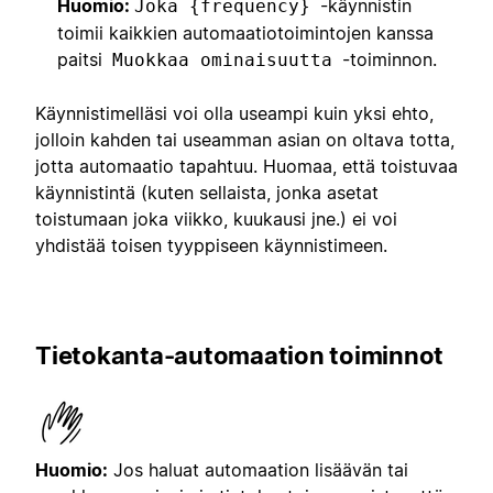
Huomio:
-käynnistin
Joka {frequency}
toimii kaikkien automaatiotoimintojen kanssa
paitsi
-toiminnon.
Muokkaa ominaisuutta
Käynnistimelläsi voi olla useampi kuin yksi ehto,
jolloin kahden tai useamman asian on oltava totta,
jotta automaatio tapahtuu. Huomaa, että toistuvaa
käynnistintä (kuten sellaista, jonka asetat
toistumaan joka viikko, kuukausi jne.) ei voi
yhdistää toisen tyyppiseen käynnistimeen.
Tietokanta-automaation toiminnot
Huomio:
Jos haluat automaation lisäävän tai