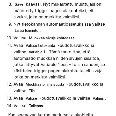
kaavasi. Nyt mukautettu muuttujasi on
Save
määritetty trigger pagen alakohteiksi, eli
sivuksi, joka on merkitty valmiiksi.
Nyt tietokannan automaatioasetuksissa valitse
.
Lisää toiminto
Valitse
.
Muokkaa sivuja kohteessa...
Avaa
-pudotusvalikko ja
Valitse tietokanta
valitse
. Tämä tarkoittaa, että
Variable 1
automaatio muokkaa niiden sivujen sisältöä,
jotka liittyvät Variable 1:een – toisin sanoen, se
käsittelee trigger pagen alakohteita, eli sivuja,
jotka on merkitty valmiiksi.
Avaa
-pudotusvalikko ja
Muokkaa ominaisuutta
valitse
.
Tila
Avaa
-pudotusvalikko ja valitse
.
Valitse
Valmis
Valitse
.
Tallenna
Kun seuraavan kerran merkitset alakohteita