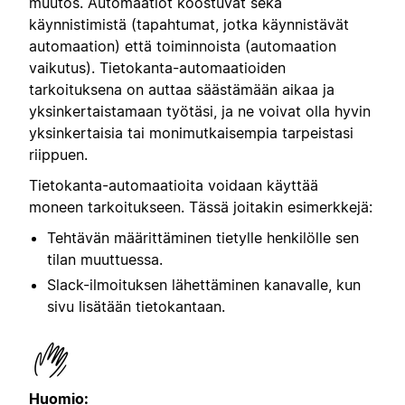
muutos. Automaatiot koostuvat sekä
käynnistimistä (tapahtumat, jotka käynnistävät
automaation) että toiminnoista (automaation
vaikutus). Tietokanta-automaatioiden
tarkoituksena on auttaa säästämään aikaa ja
yksinkertaistamaan työtäsi, ja ne voivat olla hyvin
yksinkertaisia tai monimutkaisempia tarpeistasi
riippuen.
Tietokanta-automaatioita voidaan käyttää
moneen tarkoitukseen. Tässä joitakin esimerkkejä:
Tehtävän määrittäminen tietylle henkilölle sen
tilan muuttuessa.
Slack-ilmoituksen lähettäminen kanavalle, kun
sivu lisätään tietokantaan.
Huomio: