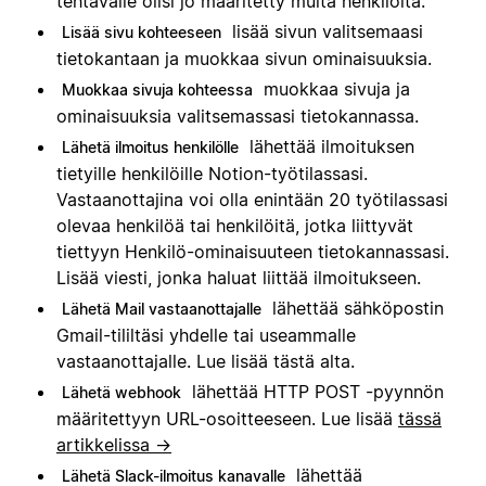
tehtävälle olisi jo määritetty muita henkilöitä.
lisää sivun valitsemaasi
Lisää sivu kohteeseen
tietokantaan ja muokkaa sivun ominaisuuksia.
muokkaa sivuja ja
Muokkaa sivuja kohteessa
ominaisuuksia valitsemassasi tietokannassa.
lähettää ilmoituksen
Lähetä ilmoitus henkilölle
tietyille henkilöille Notion-työtilassasi.
Vastaanottajina voi olla enintään 20 työtilassasi
olevaa henkilöä tai henkilöitä, jotka liittyvät
tiettyyn Henkilö-ominaisuuteen tietokannassasi.
Lisää viesti, jonka haluat liittää ilmoitukseen.
lähettää sähköpostin
Lähetä Mail vastaanottajalle
Gmail-tililtäsi yhdelle tai useammalle
vastaanottajalle. Lue lisää tästä alta.
lähettää HTTP POST -pyynnön
Lähetä webhook
määritettyyn URL-osoitteeseen. Lue lisää
tässä
artikkelissa →
lähettää
Lähetä Slack-ilmoitus kanavalle