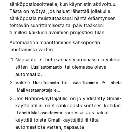
sähköpostiosoitteelle, kun käynnistin aktivoituu.
Tästä on hyötyä, jos haluat lähettää jollekulle
sähköpostia muistuttaaksesi häntä erääntyneen
tehtävän suorittamisesta tai päivittääksesi
tiimillesi kaikkien avoimien projektiesi tilan.
Automaation määrittäminen sähköpostin
lähettämistä varten:
Napsauta
tietokannan yläreunassa ja valitse
⚡
sitten
tai olemassa oleva
Uusi automaatio
automaatio.
Valitse
tai
→
Uusi Toiminto
Lisää Toiminto
Lähetä
.
Mail vastaanottajalle…
Jos Notion-käyttäjätilisi on jo yhdistetty Gmail-
käyttäjätiliin, näet sähköpostiosoitteesi kohdan
vieressä. Jos haluat
Lähetä Mail osoitteesta
käyttää toista Gmail-käyttäjätiliä tätä
automaatiota varten, napsauta