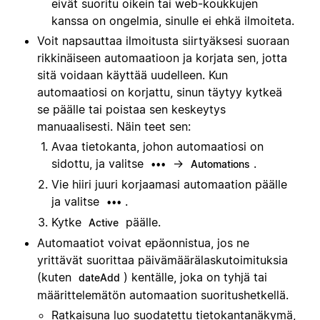
eivät suoritu oikein tai web-koukkujen
kanssa on ongelmia, sinulle ei ehkä ilmoiteta.
Voit napsauttaa ilmoitusta siirtyäksesi suoraan
rikkinäiseen automaatioon ja korjata sen, jotta
sitä voidaan käyttää uudelleen. Kun
automaatiosi on korjattu, sinun täytyy kytkeä
se päälle tai poistaa sen keskeytys
manuaalisesti. Näin teet sen:
Avaa tietokanta, johon automaatiosi on
sidottu, ja valitse
→
.
•••
Automations
Vie hiiri juuri korjaamasi automaation päälle
ja valitse
.
•••
Kytke
päälle.
Active
Automaatiot voivat epäonnistua, jos ne
yrittävät suorittaa päivämäärälaskutoimituksia
(kuten
) kentälle, joka on tyhjä tai
dateAdd
määrittelemätön automaation suoritushetkellä.
Ratkaisuna luo suodatettu tietokantanäkymä,