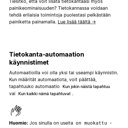
Tiesitkö, että voit lisätä tietokantaasi myös
painikeominaisuuden? Tietokannassa voidaan
tehdä erilaisia toimintoja puolestasi pelkästään
painiketta painamalla.
Lue lisää täältä →
Tietokanta-automaation
käynnistimet
Automaatioilla voi olla yksi tai useampi käynnistin.
Kun määrität automaatiota, voit päättää,
tapahtuuko automaatio
Kun jokin näistä tapahtuu
vai
.
Kun kaikki nämä tapahtuvat
Huomio:
Jos sinulla on useita
-
on muokattu