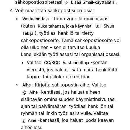
sähköpostiosoitettasi →
.
Lisää Gmail-käyttäjätili
Voit määrittää sähköpostisi eri osia:
: Tämä voi olla ominaisuus
Vastaanottaja
(kuten
tai
Kuka tahansa, joka käynnisti
Sivun
), työtilasi henkilö tai tietty
Tekijä
sähköpostiosoite. Tämä sähköpostiosoite voi
olla ulkoinen – sen ei tarvitse kuulua
kenellekään työtilassasi tai organisaatiossasi.
Valitse
-kentän
CC/BCC
Vastaanottaja
vierestä, jos haluat lisätä muita henkilöitä
kopio- tai piilokopiokenttään.
: Kirjoita sähköpostin aihe. Valitse
Aihe
-kentässä, jos haluat aiheen
@
Aihe
sisältävän ominaisuuden käynnistinsivultasi,
ajan tai päivämäärän, työtilasi henkilön tai
ryhmän tai linkin työtilasi sivulle. Valitse
-kentässä, jos haluat luoda kaavan
∑
Aihe
aiheellesi.