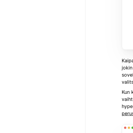
Kaipa
jokin
sovel
valit
Kun k
vaiht
hyper
perus