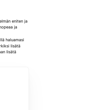
elmän eniten ja
 nopeaa ja
llä haluamasi
kiksi lisätä
an lisätä