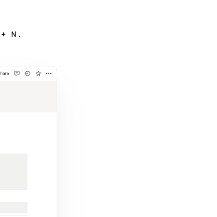
+
.
N