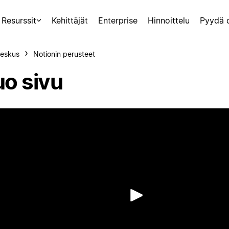
Resurssit
Kehittäjät
Enterprise
Hinnoittelu
Pyydä 
eskus
Notionin perusteet
uo sivu
Toista