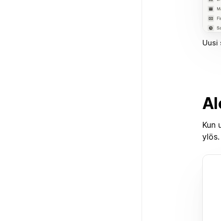
Uusi 
Al
Kun u
ylös.