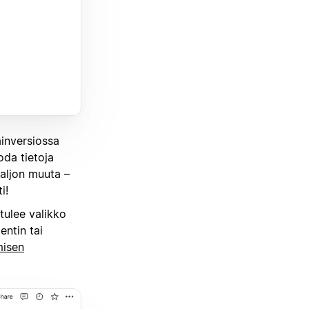
ainversiossa
oda tietoja
paljon muuta –
i!
 tulee valikko
entin tai
misen