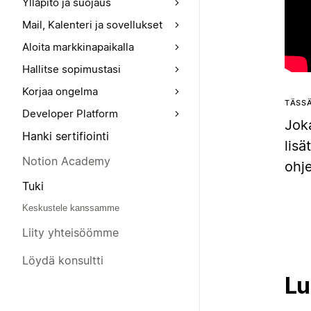
Ylläpito ja suojaus
Mail, Kalenteri ja sovellukset
Aloita markkinapaikalla
Hallitse sopimustasi
Korjaa ongelma
TÄSSÄ
Developer Platform
Joka
Hanki sertifiointi
lis
Notion Academy
ohje
Tuki
Keskustele kanssamme
Liity yhteisöömme
Löydä konsultti
Lu