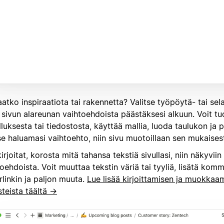
atko inspiraatiota tai rakennetta? Valitse työpöytä- tai sel
 sivun alareunan vaihtoehdoista päästäksesi alkuun. Voit tu
luksesta tai tiedostosta, käyttää mallia, luoda taulukon ja 
se haluamasi vaihtoehto, niin sivu muotoillaan sen mukaisest
irjoitat, korosta mitä tahansa tekstiä sivullasi, niin näkyviin
oehdoista. Voit muuttaa tekstin väriä tai tyyliä, lisätä komm
linkin ja paljon muuta.
Lue lisää kirjoittamisen ja muokkaa
teista täältä →