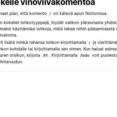
keile vinoviivakomentoa
aat pian, että komento
on kätevä apuri Notionissa.
/
n kokeilet lohkotyyppejä, löydät valikon yläreunasta yhdist
imeksi käyttämiäsi lohkoja, mikä tekee niihin pääsemisestä
ivatonta.
it lisätä minkä tahansa lohkon kirjoittamalla
ja vierittämä
/
hkon kohdalle tai kirjoittamalla sen nimen. Kun haluat esimer
uren otsikon, kirjoita
. Kirjoittamalla
voit puolesta
/h1
/todo
lintaruudun.