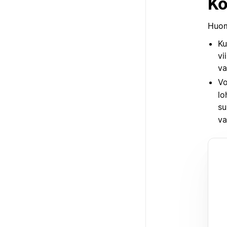
Ko
Huom
Ku
vi
va
Vo
lo
su
va