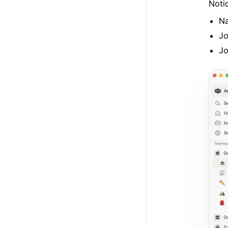
Notio
N
Jo
Jo