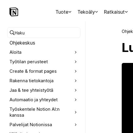
Tuote
Tekoäly
Ratkaisut
Ohjek
Hae ohjekeskuksesta
Ohjekeskus
L
Aloita
Työtilan perusteet
Create & format pages
Rakenna tietokantoja
Jaa & tee yhteistyötä
Automaatio ja yhteydet
Työskentele Notion AI:n
kanssa
Palvelijat Notionissa