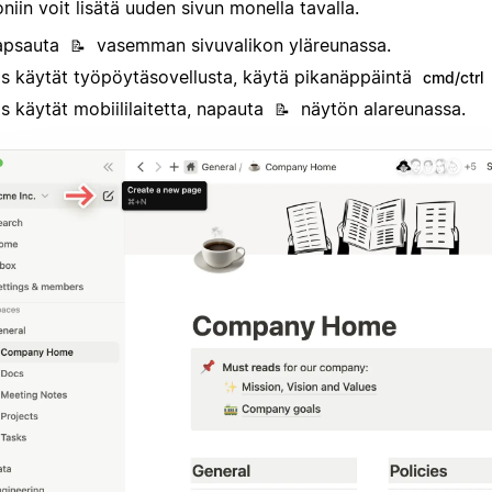
niin voit lisätä uuden sivun monella tavalla.
apsauta
vasemman sivuvalikon yläreunassa.
📝
s käytät työpöytäsovellusta, käytä pikanäppäintä
cmd/ctrl
s käytät mobiililaitetta, napauta
näytön alareunassa.
📝