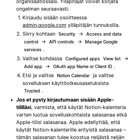
organisaatiossasi. Ylläpitäjät voivat korjata
ongelman seuraavasti:
Kirjaudu sisään osoitteessa
admin.google.com
ylläpitäjän tunnuksilla.
Siirry kohtaan
→
Security
Access and data
→
→
control
API controls
Manage Google
.
services
Valitse kohdassa
→
Configured apps
View list
→
.
Add app
OAuth app Name or Client ID
Etsi ja valitse
ja valitse
Notion Calendar
sovelluksen käyttöoikeusasetuksista
.
Trusted
Jos et pysty kirjautumaan sisään Apple-
tililläsi
, varmista, että käytät Notion-kalenteria
varten luotua sovelluskohtaista salasanaa etkä
Apple-tilisi salasanaa. Apple edellyttää, että
käytät Notion-kalenterille erityistä salasanaa –
tämän salasanan tulee koostua neljästä neljän