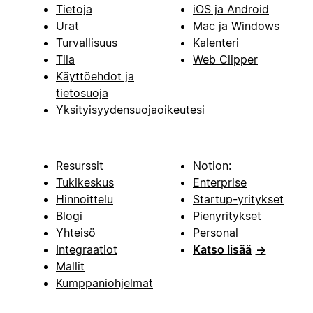
Tietoja
iOS ja Android
Urat
Mac ja Windows
Turvallisuus
Kalenteri
Tila
Web Clipper
Käyttöehdot ja
tietosuoja
Yksityisyydensuojaoikeutesi
Resurssit
Notion:
Tukikeskus
Enterprise
Hinnoittelu
Startup-yritykset
Blogi
Pienyritykset
Yhteisö
Personal
Integraatiot
Katso lisää
→
Mallit
Kumppaniohjelmat