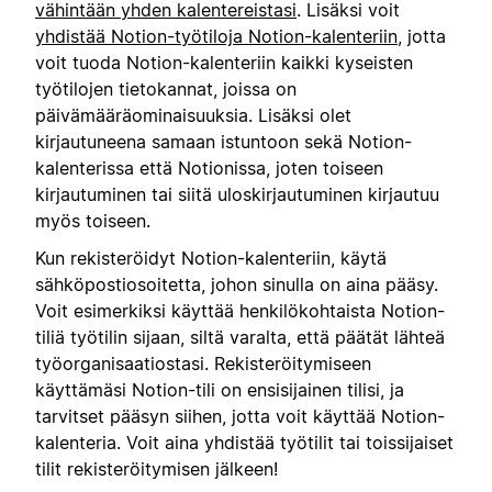
vähintään yhden kalentereistasi
. Lisäksi voit
yhdistää Notion-työtiloja Notion-kalenteriin
, jotta
voit tuoda Notion-kalenteriin kaikki kyseisten
työtilojen tietokannat, joissa on
päivämääräominaisuuksia. Lisäksi olet
kirjautuneena samaan istuntoon sekä Notion-
kalenterissa että Notionissa, joten toiseen
kirjautuminen tai siitä uloskirjautuminen kirjautuu
myös toiseen.
Kun rekisteröidyt Notion-kalenteriin, käytä
sähköpostiosoitetta, johon sinulla on aina pääsy.
Voit esimerkiksi käyttää henkilökohtaista Notion-
tiliä työtilin sijaan, siltä varalta, että päätät lähteä
työorganisaatiostasi. Rekisteröitymiseen
käyttämäsi Notion-tili on ensisijainen tilisi, ja
tarvitset pääsyn siihen, jotta voit käyttää Notion-
kalenteria. Voit aina yhdistää työtilit tai toissijaiset
tilit rekisteröitymisen jälkeen!