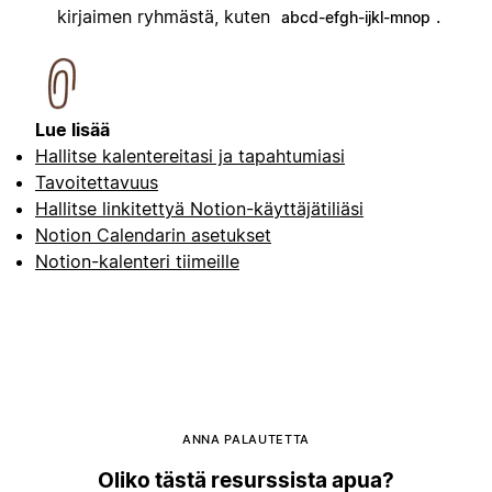
kirjaimen ryhmästä, kuten
.
abcd-efgh-ijkl-mnop
Lue lisää
Hallitse kalentereitasi ja tapahtumiasi
Tavoitettavuus
Hallitse linkitettyä Notion-käyttäjätiliäsi
Notion Calendarin asetukset
Notion-kalenteri tiimeille
ANNA PALAUTETTA
Oliko tästä resurssista apua?