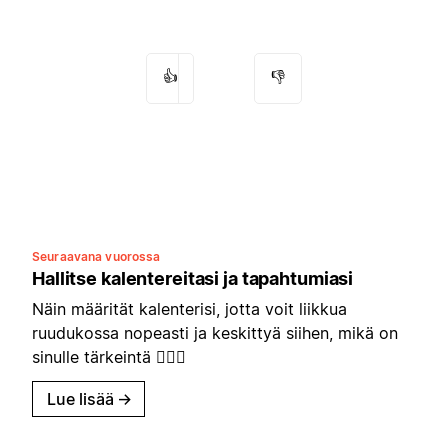
👍
👎
Seuraavana vuorossa
Hallitse kalentereitasi ja tapahtumiasi
Näin määrität kalenterisi, jotta voit liikkua
ruudukossa nopeasti ja keskittyä siihen, mikä on
sinulle tärkeintä 🏃🏼‍♂️
Lue lisää
→