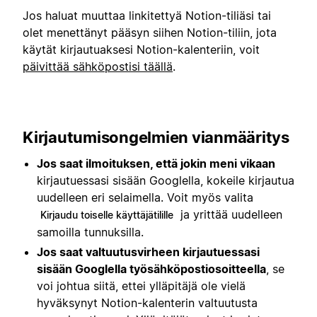
Jos haluat muuttaa linkitettyä Notion-tiliäsi tai
olet menettänyt pääsyn siihen Notion-tiliin, jota
käytät kirjautuaksesi Notion-kalenteriin, voit
päivittää sähköpostisi täällä
.
Kirjautumisongelmien vianmääritys
Jos saat ilmoituksen, että jokin meni vikaan
kirjautuessasi sisään Googlella, kokeile kirjautua
uudelleen eri selaimella. Voit myös valita
ja yrittää uudelleen
Kirjaudu toiselle käyttäjätilille
samoilla tunnuksilla.
Jos saat valtuutusvirheen kirjautuessasi
sisään Googlella työsähköpostiosoitteella
, se
voi johtua siitä, ettei ylläpitäjä ole vielä
hyväksynyt Notion-kalenterin valtuutusta