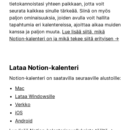
tietokannoistasi yhteen paikkaan, jotta voit
seurata kaikkea sinulle tärkeää. Siinä on myös
paljon ominaisuuksia, joiden avulla voit hallita
tapahtumia eri kalentereissa, ajoittaa aikaa muiden
kanssa ja paljon muuta.
Lue lisää siitä, mikä
Notion-kalenteri on ja mikä tekee siitä erityisen →
Lataa Notion-kalenteri
Notion-kalenteri on saatavilla seuraaville alustoille:
Mac
Lataa Windowsille
Verkko
iOS
Android