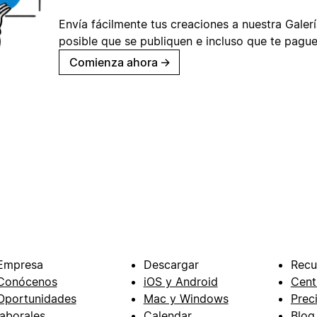
Envía fácilmente tus creaciones a nuestra Galería
posible que se publiquen e incluso que te pague
Comienza ahora
→
Empresa
Descargar
Recu
Conócenos
iOS y Android
Cent
Oportunidades
Mac y Windows
Prec
laborales
Calendar
Blog