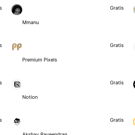
s
Gratis
Mmanu
s
Gratis
Premium Pixels
s
Gratis
Notion
s
Gratis
Akshay Raveendran