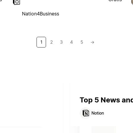
Nation4Business
1
2
3
4
5
→
Top 5 News an
Notion