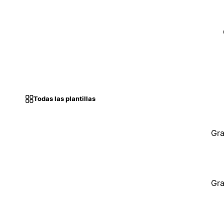
Todas las plantillas
Gra
Gra