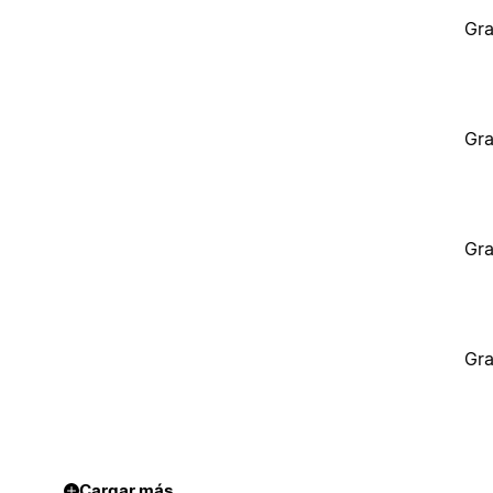
Gra
Gra
Gra
Gra
Cargar más