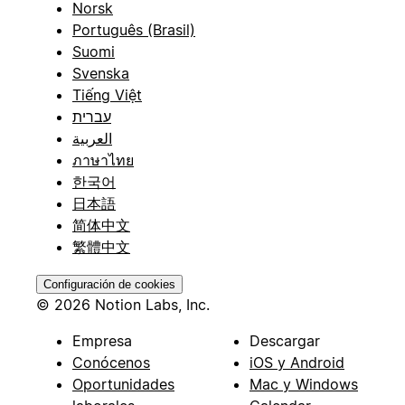
Norsk
Português (Brasil)
Suomi
Svenska
Tiếng Việt
עברית
العربية
ภาษาไทย
한국어
日本語
简体中文
繁體中文
Configuración de cookies
© 2026 Notion Labs, Inc.
Empresa
Descargar
Conócenos
iOS y Android
Oportunidades
Mac y Windows