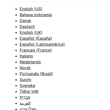
English (US)
Bahasa Indonesia
Dansk
Deutsch
English (UK)
Español (España)
Español (Latinoamérica)
Français (France)
Italiano
Nederlands
Norsk
Português (Brasil)
Suomi
Svenska
Tiếng Việt
עברית
العربية
ภาษาไทย