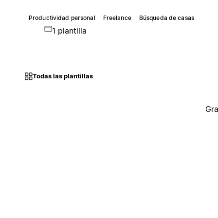
Productividad personal
Freelance
Búsqueda de casas
1 plantilla
Todas las plantillas
Gra