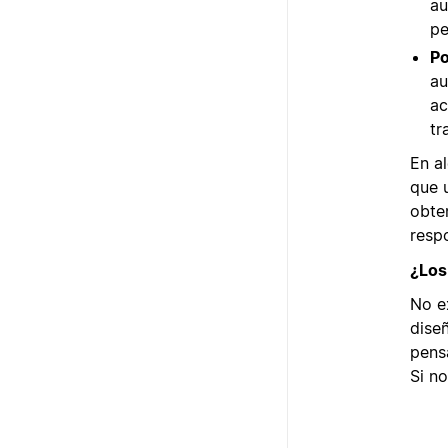
au
pe
Po
au
ac
tr
En a
que 
obte
resp
¿Los
No e
dise
pens
Si n