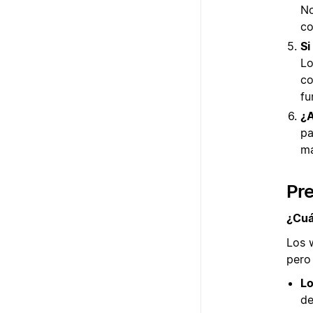
No
co
Si
Lo
co
fu
¿A
pa
má
Pr
¿Cuá
Los 
pero
Lo
de