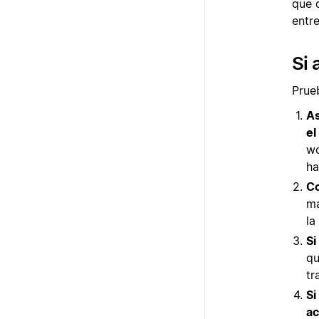
que 
entr
Si 
Prue
As
el
wo
ha
Co
ma
la
Si
qu
tr
Si
ac