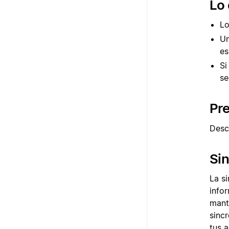
Lo
Lo
Un
es
Si
se
Pre
Desc
Sin
La s
info
mant
sinc
tus 