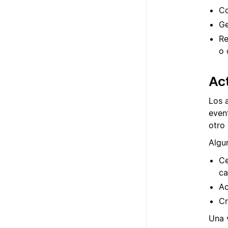
Co
Ge
Re
o 
Ac
Los 
event
otro
Algu
Ce
ca
Ac
Cr
Una 