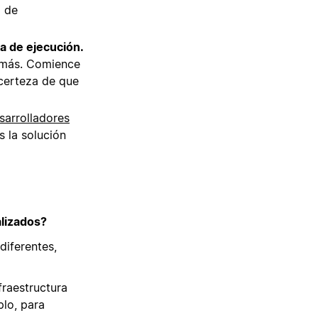
o de
ia de ejecución.
 más. Comience
certeza de que
arrolladores
s la solución
alizados?
diferentes,
fraestructura
plo, para