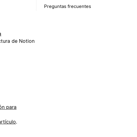
Preguntas frecuentes
a
ctura de Notion
ón para
artículo
.