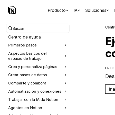
Producto
IA
Soluciones
Centr
Buscar en el Centro de ayuda
Centro de ayuda
E
Primeros pasos
c
Aspectos básicos del
espacio de trabajo
Crea y personaliza páginas
EN E
Crear bases de datos
Des
Comparte y colabora
Ir 
Automatización y conexiones
Trabajar con la IA de Notion
Agentes en Notion