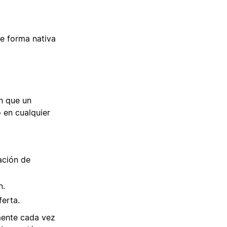
de forma nativa
n que un
o en cualquier
ación de
n.
erta.
mente cada vez