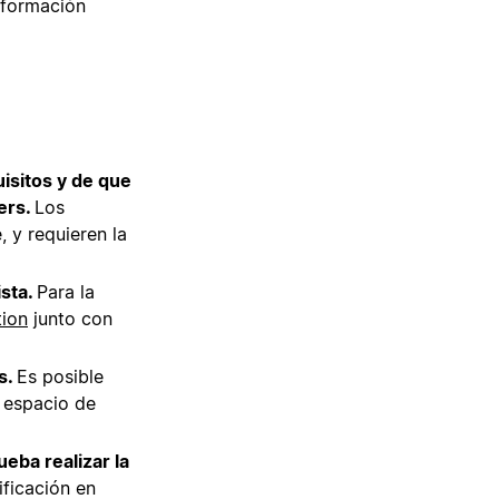
nformación
isitos y de que
ers.
Los
, y requieren la
ista.
Para la
tion
junto con
s.
Es posible
 espacio de
eba realizar la
ificación en