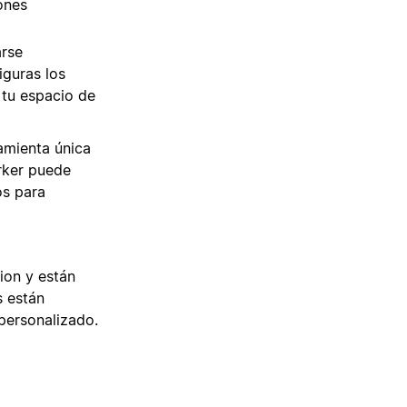
ones
rse
iguras los
 tu espacio de
amienta única
rker puede
os para
ion y están
s están
personalizado.