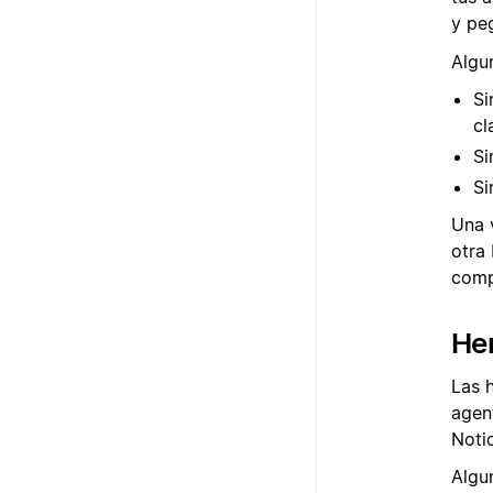
y pe
Algu
Si
cl
Si
Si
Una 
otra
comp
He
Las 
agen
Noti
Algu