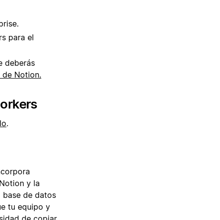
rise.
rs para el
e deberás
 de Notion.
workers
lo
.
ncorpora
Notion y la
a base de datos
e tu equipo y
sidad de copiar