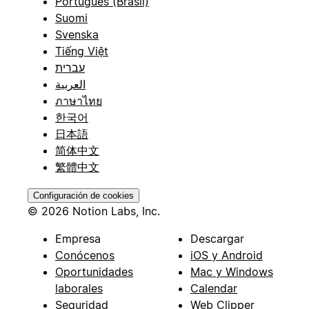
Português (Brasil)
Suomi
Svenska
Tiếng Việt
עברית
العربية
ภาษาไทย
한국어
日本語
简体中文
繁體中文
Configuración de cookies
© 2026 Notion Labs, Inc.
Empresa
Descargar
Conócenos
iOS y Android
Oportunidades
Mac y Windows
laborales
Calendar
Seguridad
Web Clipper