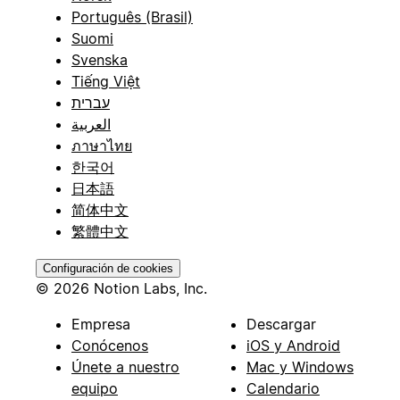
Português (Brasil)
Suomi
Svenska
Tiếng Việt
עברית
العربية
ภาษาไทย
한국어
日本語
简体中文
繁體中文
Configuración de cookies
© 2026 Notion Labs, Inc.
Empresa
Descargar
Conócenos
iOS y Android
Únete a nuestro
Mac y Windows
equipo
Calendario