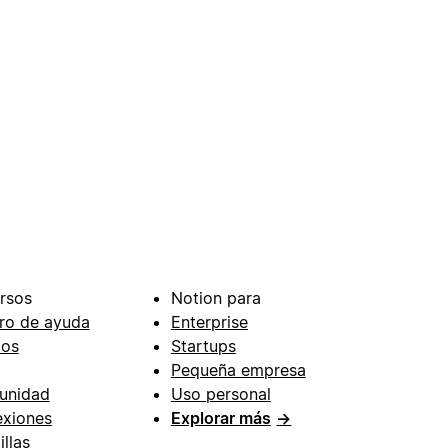
rsos
Notion para
ro de ayuda
Enterprise
ios
Startups
Pequeña empresa
unidad
Uso personal
xiones
Explorar más
→
illas