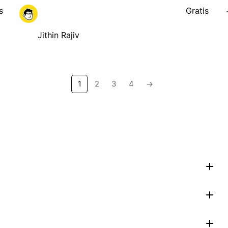
s
Gratis
Jithin Rajiv
1
2
3
4
→