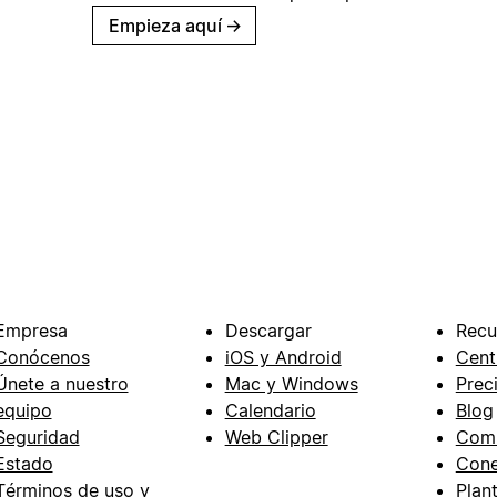
Empieza aquí
→
Empresa
Descargar
Recu
Conócenos
iOS y Android
Cent
Únete a nuestro
Mac y Windows
Prec
equipo
Calendario
Blog
Seguridad
Web Clipper
Com
Estado
Cone
Términos de uso y
Plant