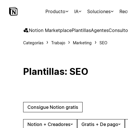
Producto
IA
Soluciones
Rec
Notion Marketplace
Plantillas
Agentes
Consulto
Categorías
Trabajo
Marketing
SEO
Plantillas: SEO
Consigue Notion gratis
Notion + Creadores
Gratis + De pago