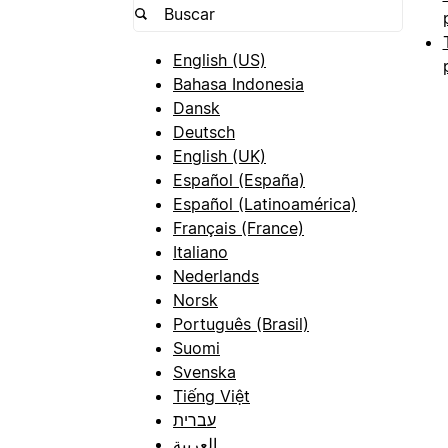
English (US)
Bahasa Indonesia
Dansk
Deutsch
English (UK)
Español (España)
Español (Latinoamérica)
Français (France)
Italiano
Nederlands
Norsk
Português (Brasil)
Suomi
Svenska
Tiếng Việt
עברית
العربية