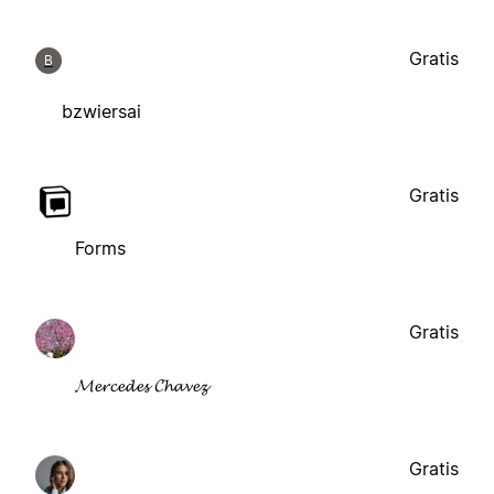
Gratis
B
bzwiersai
Gratis
Forms
Gratis
𝓜𝓮𝓻𝓬𝓮𝓭𝓮𝓼 𝓒𝓱𝓪𝓿𝓮𝔃
Gratis