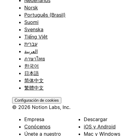
Nederlands
Norsk
Português (Brasil)
Suomi
Svenska
Tiếng Việt
עברית
العربية
ภาษาไทย
한국어
日本語
简体中文
繁體中文
Configuración de cookies
© 2026 Notion Labs, Inc.
Empresa
Descargar
Conócenos
iOS y Android
Únete a nuestro
Mac y Windows