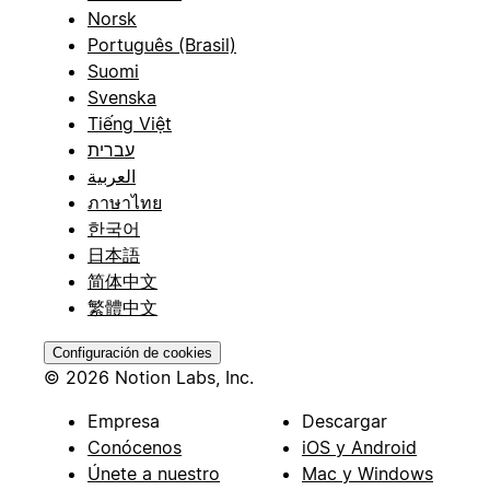
Norsk
Português (Brasil)
Suomi
Svenska
Tiếng Việt
עברית
العربية
ภาษาไทย
한국어
日本語
简体中文
繁體中文
Configuración de cookies
© 2026 Notion Labs, Inc.
Empresa
Descargar
Conócenos
iOS y Android
Únete a nuestro
Mac y Windows