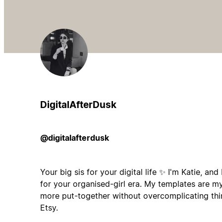
DigitalAfterDusk
@digitalafterdusk
Your big sis for your digital life ✨ I'm Katie, an
for your organised-girl era. My templates are m
more put-together without overcomplicating th
Etsy.