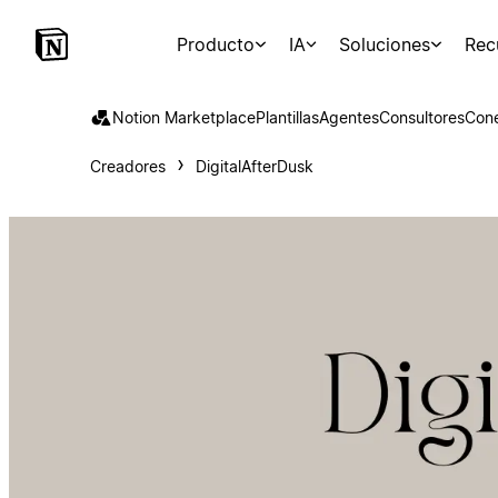
Producto
IA
Soluciones
Rec
Notion Marketplace
Plantillas
Agentes
Consultores
Con
Creadores
DigitalAfterDusk