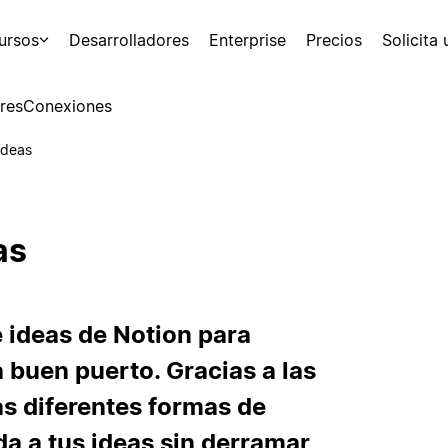
ursos
Desarrolladores
Enterprise
Precios
Solicita
res
Conexiones
ideas
as
de ideas de Notion para
a buen puerto. Gracias a las
as diferentes formas de
da a tus ideas sin derramar