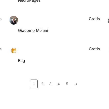
NeuroPages
s
Gratis
Giacomo Melani
s
Gratis
Bug
1
2
3
4
5
→