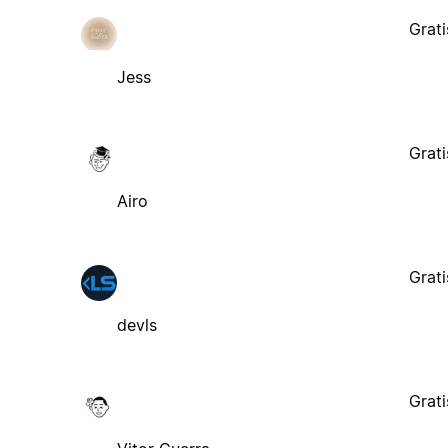
Grati
Jess
Grati
Airo
Grati
devls
Grati