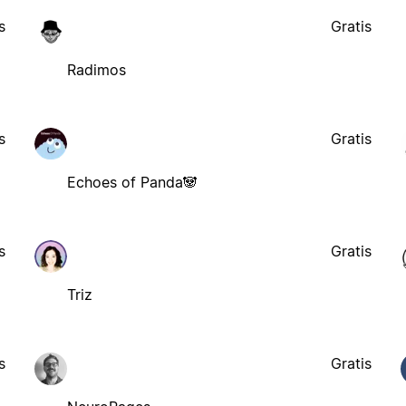
s
Gratis
Radimos
s
Gratis
Echoes of Panda🐼
s
Gratis
Triz
s
Gratis