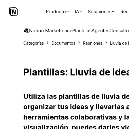
Producto
IA
Soluciones
Rec
Notion Marketplace
Plantillas
Agentes
Consulto
Categorías
Documentos
Reuniones
Lluvia de 
Plantillas: Lluvia de ide
Utiliza las plantillas de lluvia 
organizar tus ideas y llevarlas 
herramientas colaborativas y l
visualización, puedes darles vi