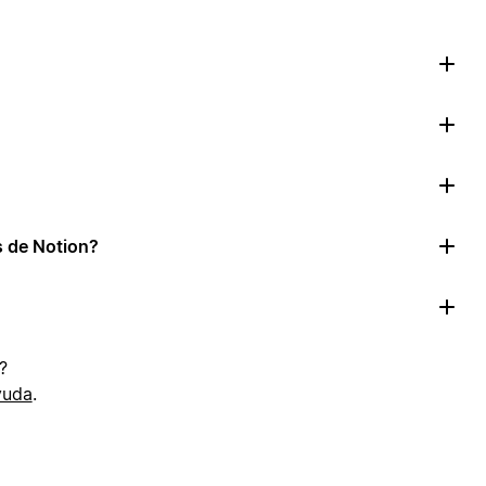
as de Notion?
?
yuda
.