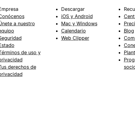
Empresa
Descargar
Recu
Conócenos
iOS y Android
Cent
Únete a nuestro
Mac y Windows
Prec
equipo
Calendario
Blog
Seguridad
Web Clipper
Com
Estado
Cone
Términos de uso y
Plant
privacidad
Prog
Tus derechos de
soci
privacidad