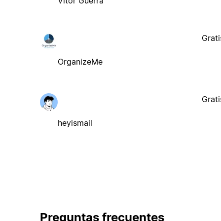
Vitor Guerra
Grati
OrganizeMe
Grati
heyismail
Preguntas frecuentes