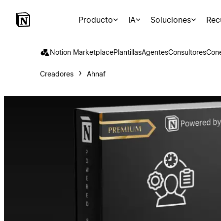
Producto
IA
Soluciones
Rec
Notion Marketplace
Plantillas
Agentes
Consultores
Con
Creadores
Ahnaf