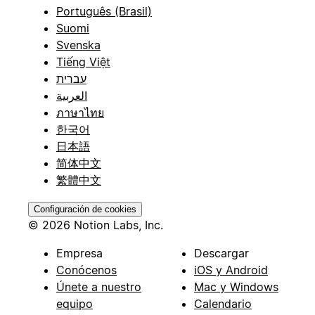
Português (Brasil)
Suomi
Svenska
Tiếng Việt
עברית
العربية
ภาษาไทย
한국어
日本語
简体中文
繁體中文
Configuración de cookies
© 2026 Notion Labs, Inc.
Empresa
Descargar
Conócenos
iOS y Android
Únete a nuestro
Mac y Windows
equipo
Calendario