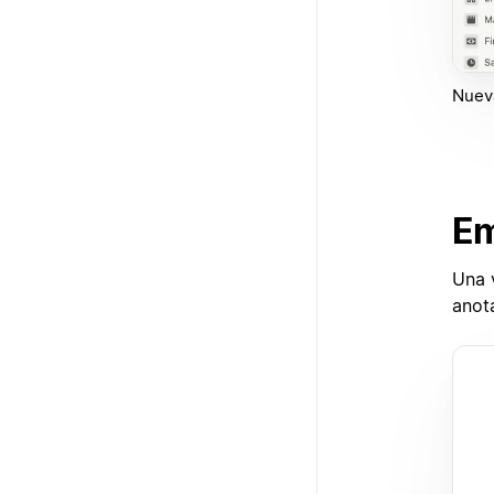
Nuev
Em
Una 
anota