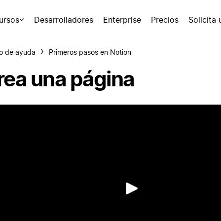
ursos
Desarrolladores
Enterprise
Precios
Solicita
o de ayuda
Primeros pasos en Notion
rea una página
Reproduc