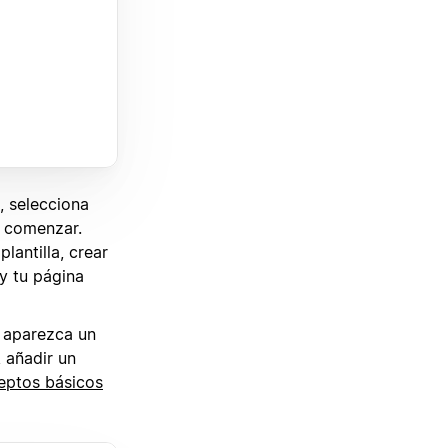
, selecciona
a comenzar.
lantilla, crear
y tu página
e aparezca un
, añadir un
eptos básicos