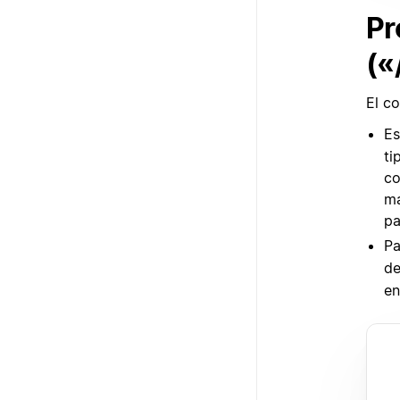
Pr
(«
El c
Es
ti
co
má
pa
Pa
de
en