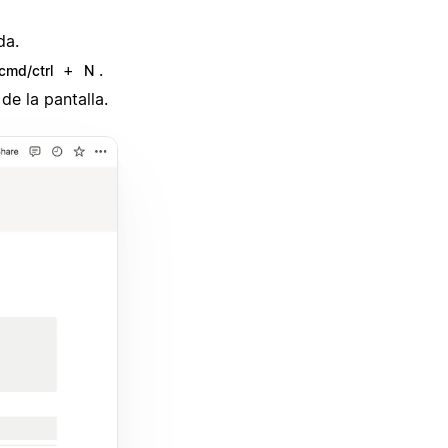
da.
+
.
cmd/ctrl
N
 de la pantalla.