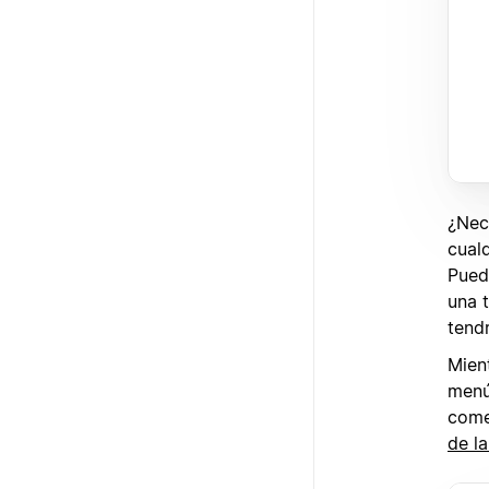
¿Nece
cualq
Puede
una 
tend
Mien
menú 
come
de la