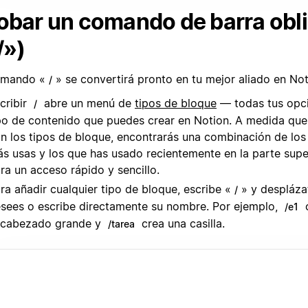
obar un comando de barra obl
/»)
omando «
» se convertirá pronto en tu mejor aliado en Not
/
cribir
abre un menú de
tipos de bloque
— todas tus opci
/
po de contenido que puedes crear en Notion. A medida qu
n los tipos de bloque, encontrarás una combinación de lo
s usas y los que has usado recientemente en la parte supe
ra un acceso rápido y sencillo.
ra añadir cualquier tipo de bloque, escribe «
» y despláza
/
sees o escribe directamente su nombre. Por ejemplo,
c
/e1
cabezado grande y
crea una casilla.
/tarea