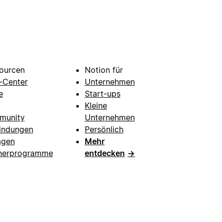
ourcen
Notion für
e-Center
Unternehmen
e
Start-ups
Kleine
munity
Unternehmen
indungen
Persönlich
agen
Mehr
nerprogramme
entdecken
→