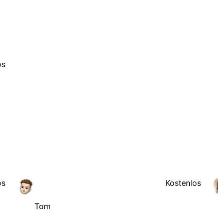
os
os
Kostenlos
Tom