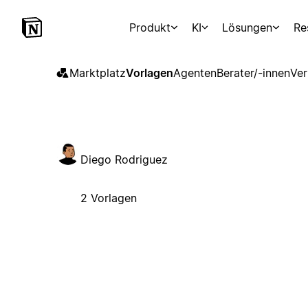
Produkt
KI
Lösungen
Re
Marktplatz
Vorlagen
Agenten
Berater/-innen
Ver
Diego Rodriguez
2 Vorlagen