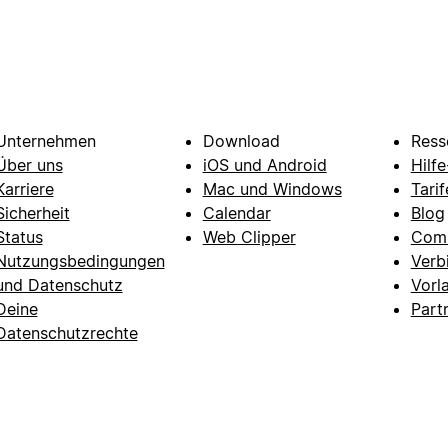
Unternehmen
Download
Ress
Über uns
iOS und Android
Hilf
Karriere
Mac und Windows
Tarif
Sicherheit
Calendar
Blog
Status
Web Clipper
Com
Nutzungsbedingungen
Verb
und Datenschutz
Vorl
Deine
Part
Datenschutzrechte