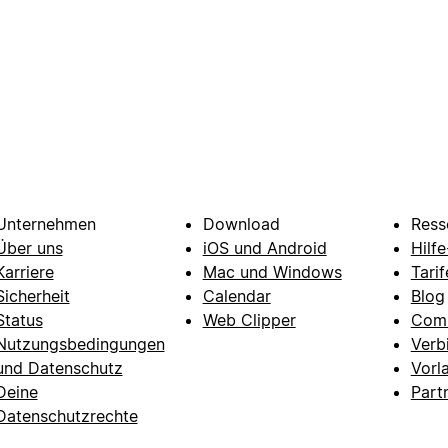
Unternehmen
Download
Ress
Über uns
iOS und Android
Hilf
Karriere
Mac und Windows
Tarif
Sicherheit
Calendar
Blog
Status
Web Clipper
Com
Nutzungsbedingungen
Verb
und Datenschutz
Vorl
Deine
Part
Datenschutzrechte