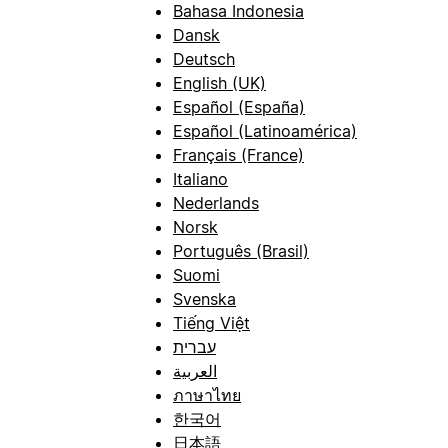
Bahasa Indonesia
Dansk
Deutsch
English (UK)
Español (España)
Español (Latinoamérica)
Français (France)
Italiano
Nederlands
Norsk
Português (Brasil)
Suomi
Svenska
Tiếng Việt
עברית
العربية
ภาษาไทย
한국어
日本語