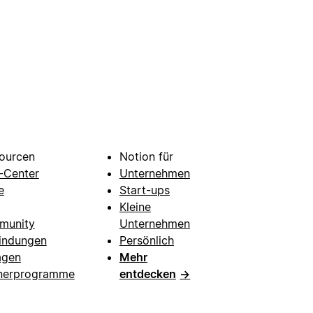
ourcen
Notion für
e-Center
Unternehmen
e
Start-ups
Kleine
munity
Unternehmen
indungen
Persönlich
agen
Mehr
nerprogramme
entdecken
→