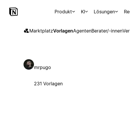
Produkt
KI
Lösungen
Re
Marktplatz
Vorlagen
Agenten
Berater/-innen
Ver
mrpugo
231 Vorlagen