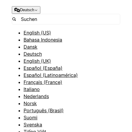
Deutsch
English (US)
Bahasa Indonesia
Dansk
Deutsch
English (UK)
Español (España)
Español (Latinoamérica)
Français (France)
Italiano
Nederlands
Norsk
Português (Brasil)
Suomi
Svenska
Tiếng Việt