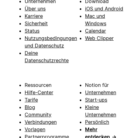
Unternehmen
Download
Über uns
iOS und Android
Karriere
Mac und
Sicherheit
Windows
Status
Calendar
Nutzungsbedingungen
Web Clipper
und Datenschutz
Deine
Datenschutzrechte
Ressourcen
Notion für
Hilfe-Center
Unternehmen
Tarife
Start-ups
Blog
Kleine
Community
Unternehmen
Verbindungen
Persönlich
Vorlagen
Mehr
Partnerprogramme
entdecken
→