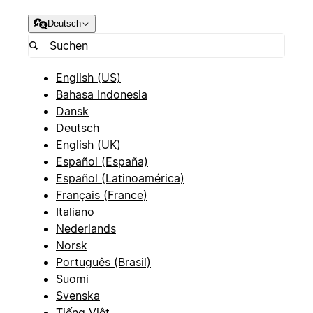
Deutsch
English (US)
Bahasa Indonesia
Dansk
Deutsch
English (UK)
Español (España)
Español (Latinoamérica)
Français (France)
Italiano
Nederlands
Norsk
Português (Brasil)
Suomi
Svenska
Tiếng Việt