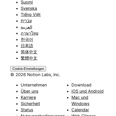
Suomi
Svenska
Tiếng Việt
עברית
العربية
ภาษาไทย
한국어
日本語
简体中文
繁體中文
Cookie-Einstellungen
© 2026 Notion Labs, Inc.
Unternehmen
Download
Über uns
iOS und Android
Karriere
Mac und
Sicherheit
Windows
Status
Calendar
Nutzungsbedingungen
Web Clipper