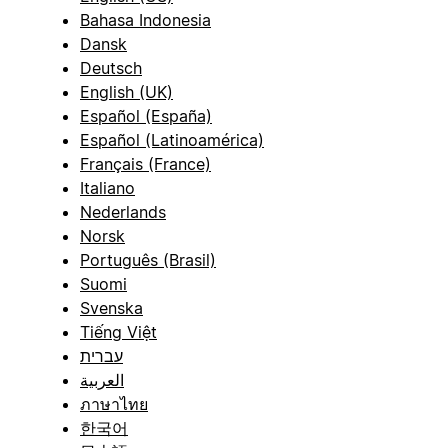
Bahasa Indonesia
Dansk
Deutsch
English (UK)
Español (España)
Español (Latinoamérica)
Français (France)
Italiano
Nederlands
Norsk
Português (Brasil)
Suomi
Svenska
Tiếng Việt
עברית
العربية
ภาษาไทย
한국어