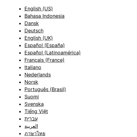
English (US)
Bahasa Indonesia
Dansk
Deutsch
English (UK)
Español (España)
Español (Latinoamérica)
Français (France)
Italiano
Nederlands
Norsk
Português (Brasil)
Suomi
Svenska
Tiếng Việt
עברית
العربية
ภาษาไทย