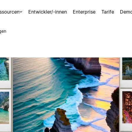
ssourcen
Entwickler/-innen
Enterprise
Tarife
Demo
gen