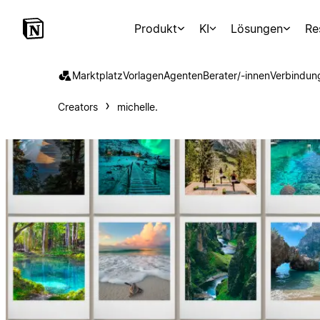
Produkt
KI
Lösungen
Re
Marktplatz
Vorlagen
Agenten
Berater/-innen
Verbindun
Creators
michelle.