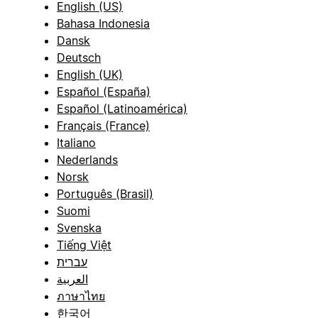
English (US)
Bahasa Indonesia
Dansk
Deutsch
English (UK)
Español (España)
Español (Latinoamérica)
Français (France)
Italiano
Nederlands
Norsk
Português (Brasil)
Suomi
Svenska
Tiếng Việt
עברית
العربية
ภาษาไทย
한국어