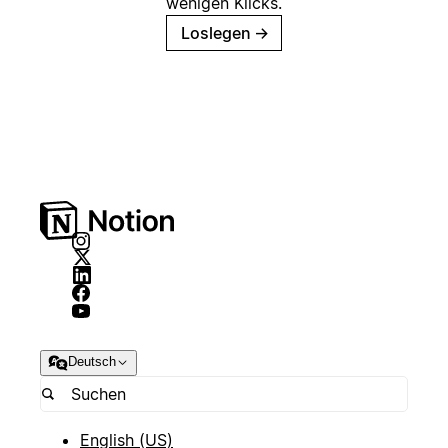
wenigen Klicks.
Loslegen
→
Deutsch
English (US)