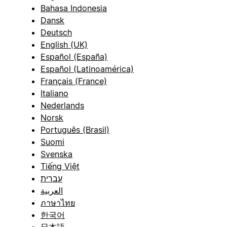
Bahasa Indonesia
Dansk
Deutsch
English (UK)
Español (España)
Español (Latinoamérica)
Français (France)
Italiano
Nederlands
Norsk
Português (Brasil)
Suomi
Svenska
Tiếng Việt
עברית
العربية
ภาษาไทย
한국어
日本語