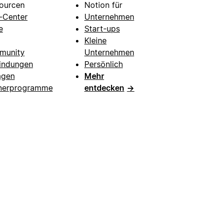
ourcen
Notion für
e-Center
Unternehmen
e
Start-ups
Kleine
munity
Unternehmen
indungen
Persönlich
agen
Mehr
nerprogramme
entdecken
→