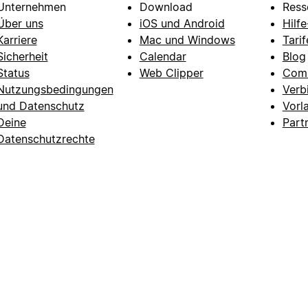
Unternehmen
Download
Ress
Über uns
iOS und Android
Hilf
Karriere
Mac und Windows
Tarif
Sicherheit
Calendar
Blog
Status
Web Clipper
Com
Nutzungsbedingungen
Verb
und Datenschutz
Vorl
Deine
Part
Datenschutzrechte