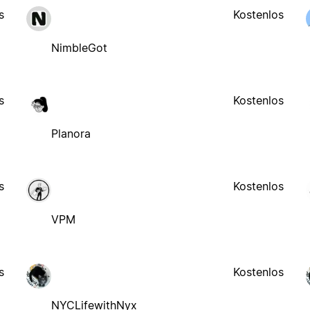
s
Kostenlos
NimbleGot
s
Kostenlos
Planora
s
Kostenlos
VPM
s
Kostenlos
NYCLifewithNyx