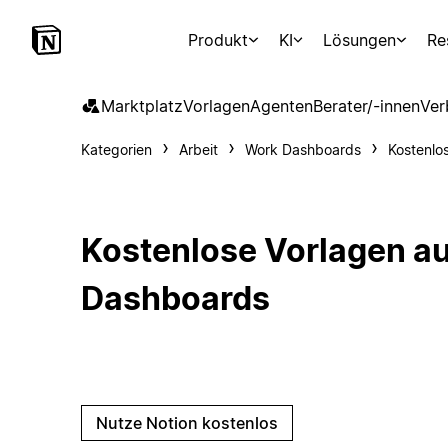
Produkt
KI
Lösungen
Re
Marktplatz
Vorlagen
Agenten
Berater/-innen
Ver
Kategorien
Arbeit
Work Dashboards
Kostenlo
Kostenlose Vorlagen a
Dashboards
Nutze Notion kostenlos