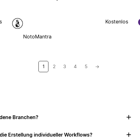
s
Kostenlos
NotoMantra
1
2
3
4
5
→
iedene Branchen?
e Erstellung individueller Workflows?