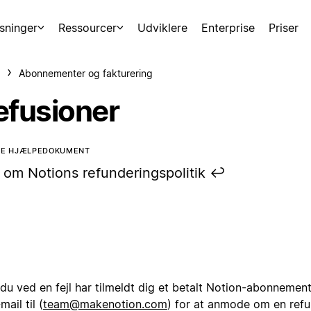
sninger
Ressourcer
Udviklere
Enterprise
Priser
Abonnementer og fakturering
efusioner
TTE HJÆLPEDOKUMENT
 om Notions refunderingspolitik ↩️
du ved en fejl har tilmeldt dig et betalt Notion-abonnemen
mail til (
team@makenotion.com
) for at anmode om en refu