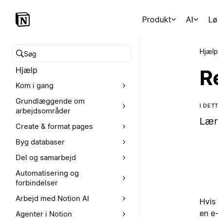
Produkt
AI
Lø
Hjælp
Søg i hjælpecenteret
Hjælp
R
Kom i gang
Grundlæggende om
I DE
arbejdsområder
Lær
Create & format pages
Byg databaser
Del og samarbejd
Automatisering og
forbindelser
Arbejd med Notion AI
Hvis 
en e-
Agenter i Notion