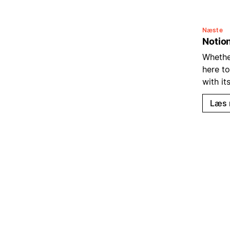
Næste
Notion
Whether
here to
with it
Læs 