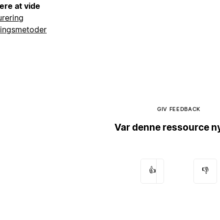
ere at vide
urering
lingsmetoder
GIV FEEDBACK
Var denne ressource ny
👍
👎