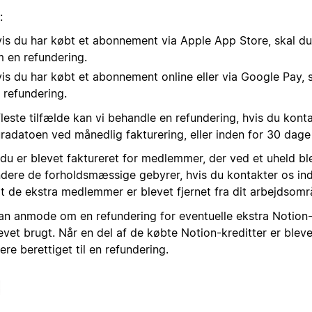
:
is du har købt et abonnement via Apple App Store, skal du
 en refundering.
is du har købt et abonnement online eller via Google Pay,
 refundering.
fleste tilfælde kan vi behandle en refundering, hvis du kont
radatoen ved månedlig fakturering, eller inden for 30 dage 
du er blevet faktureret for medlemmer, der ved et uheld blev
ndere de forholdsmæssige gebyrer, hvis du kontakter os ind
at de ekstra medlemmer er blevet fjernet fra dit arbejdsområd
an anmode om en refundering for eventuelle ekstra Notion-k
evet brugt. Når en del af de købte Notion-kreditter er bleve
re berettiget til en refundering.