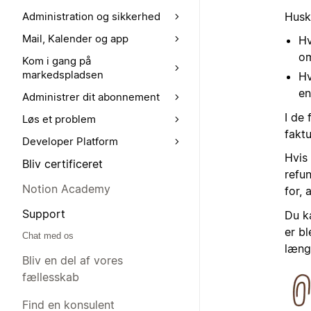
Husk
Administration og sikkerhed
Mail, Kalender og app
Hv
om
Kom i gang på
markedspladsen
Hv
en
Administrer dit abonnement
I de 
Løs et problem
faktu
Developer Platform
Hvis 
Bliv certificeret
refu
Notion Academy
for, 
Support
Du k
er bl
Chat med os
længe
Bliv en del af vores
fællesskab
Find en konsulent