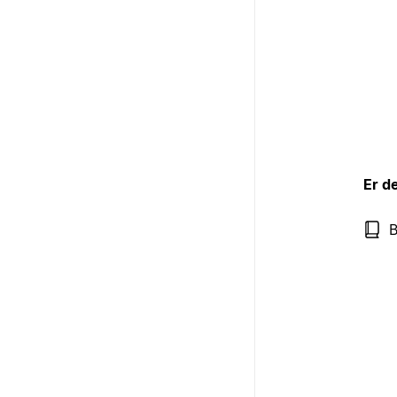
Er d
B