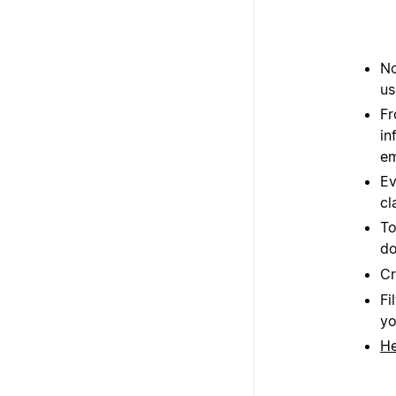
No
us
Fr
in
em
Ev
cl
To
do
C
Fi
yo
He