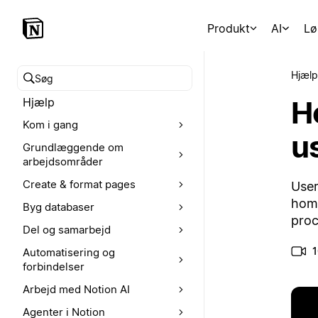
Produkt
AI
Lø
Hjælp
Søg i hjælpecenteret
H
Hjælp
Kom i gang
u
Grundlæggende om
arbejdsområder
Create & format pages
User
home
Byg databaser
proc
Del og samarbejd
1
Automatisering og
forbindelser
Arbejd med Notion AI
Agenter i Notion