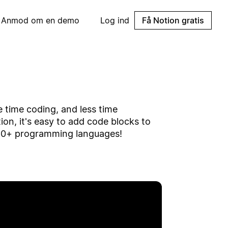
Anmod om en demo
Log ind
Få Notion gratis
time coding, and less time
on, it's easy to add code blocks to
r 60+ programming languages!