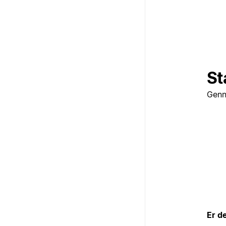
St
Genn
Er d