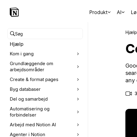
Produkt
AI
Lø
Hjælp
Søg i hjælpecenteret
C
Hjælp
Kom i gang
Grundlæggende om
Good
arbejdsområder
sear
Create & format pages
any 
Byg databaser
3
Del og samarbejd
Automatisering og
forbindelser
Arbejd med Notion AI
Agenter i Notion