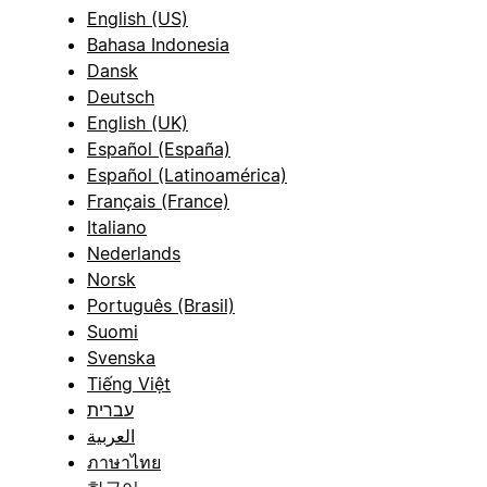
English (US)
Bahasa Indonesia
Dansk
Deutsch
English (UK)
Español (España)
Español (Latinoamérica)
Français (France)
Italiano
Nederlands
Norsk
Português (Brasil)
Suomi
Svenska
Tiếng Việt
עברית
العربية
ภาษาไทย