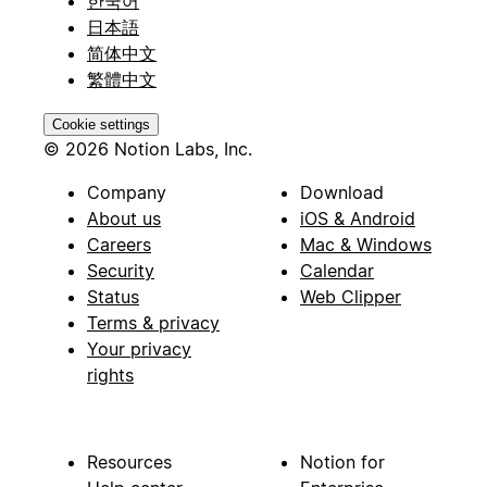
한국어
日本語
简体中文
繁體中文
Cookie settings
© 2026 Notion Labs, Inc.
Company
Download
About us
iOS & Android
Careers
Mac & Windows
Security
Calendar
Status
Web Clipper
Terms & privacy
Your privacy
rights
Resources
Notion for