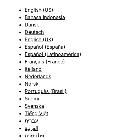
English (US)
Bahasa Indonesia
Dansk
Deutsch
English (UK)
Español (España)
Español (Latinoamérica)
Français (France)
Italiano
Nederlands
Norsk
Português (Brasil)
Suomi
Svenska
Tiếng Việt
עברית
العربية
ภาษาไทย