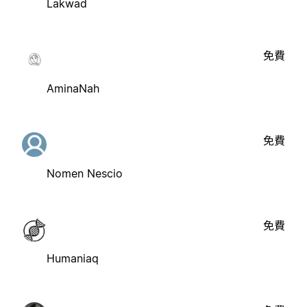
Lakwad
免費
AminaNah
免費
Nomen Nescio
免費
Humaniaq