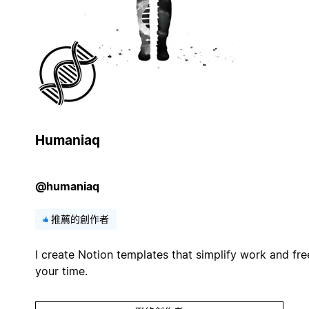
Humaniaq
@humaniaq
推薦的創作者
I create Notion templates that simplify work and fre
your time.