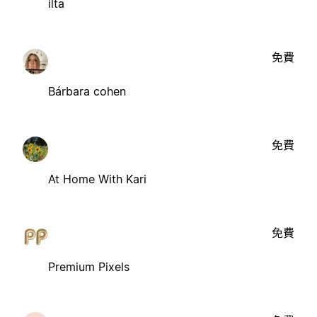
ilta
免費
Bárbara cohen
免費
At Home With Kari
免費
Premium Pixels