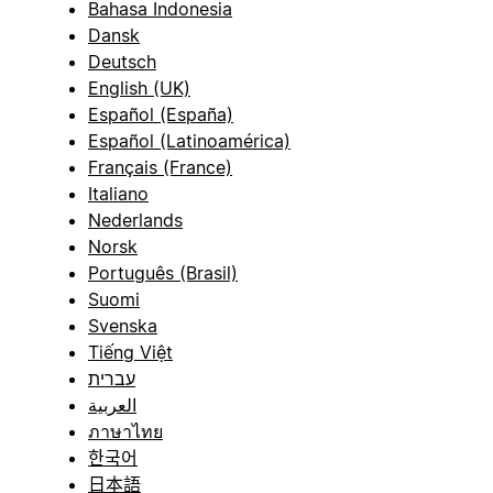
Bahasa Indonesia
Dansk
Deutsch
English (UK)
Español (España)
Español (Latinoamérica)
Français (France)
Italiano
Nederlands
Norsk
Português (Brasil)
Suomi
Svenska
Tiếng Việt
עברית
العربية
ภาษาไทย
한국어
日本語