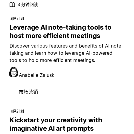
3 分钟阅读
团队计划
Leverage AI note-taking tools to
host more efficient meetings
Discover various features and benefits of AI note-
taking and learn how to leverage AI-powered
tools to hold more efficient meetings.
Anabelle Zaluski
市场营销
团队计划
Kickstart your creativity with
imaginative AI art prompts