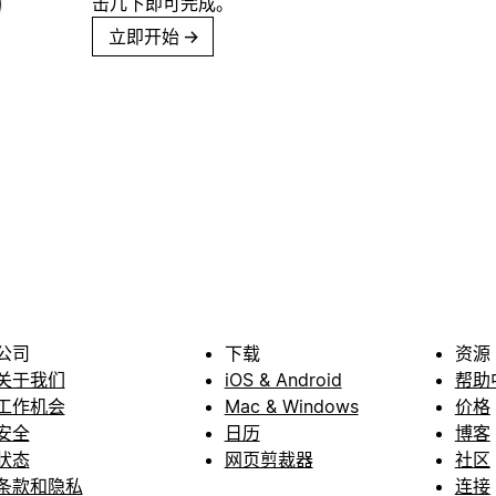
击几下即可完成。
立即开始
→
公司
下载
资源
关于我们
iOS & Android
帮助
工作机会
Mac & Windows
价格
安全
日历
博客
状态
网页剪裁器
社区
条款和隐私
连接