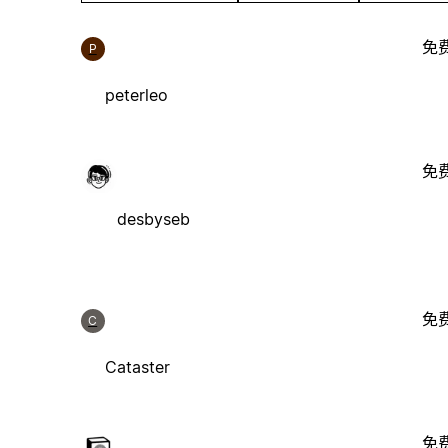
免
P
peterleo
免
desbyseb
免
C
Cataster
免