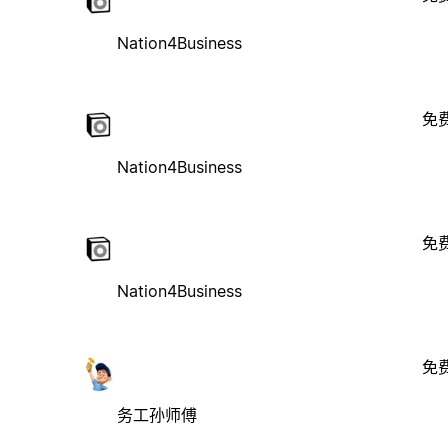
Nation4Business
免
Nation4Business
免
Nation4Business
免
务工孙师傅