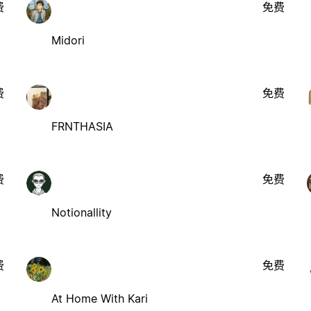
费
免费
Midori
费
免费
FRNTHASIA
费
免费
Notionallity
费
免费
At Home With Kari