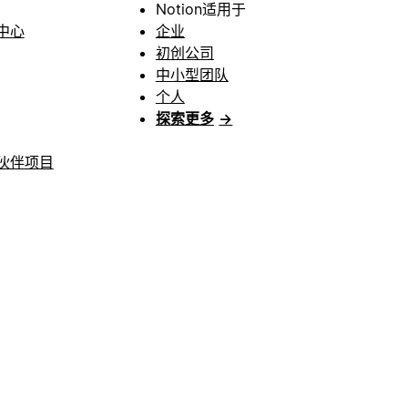
Notion适用于
中心
企业
初创公司
中小型团队
个人
探索更多
→
伙伴项目