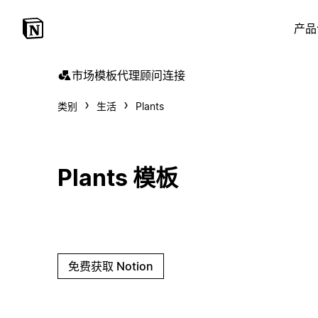
产品
市场
模板
代理
顾问
连接
类别
生活
Plants
Plants 模板
免费获取 Notion