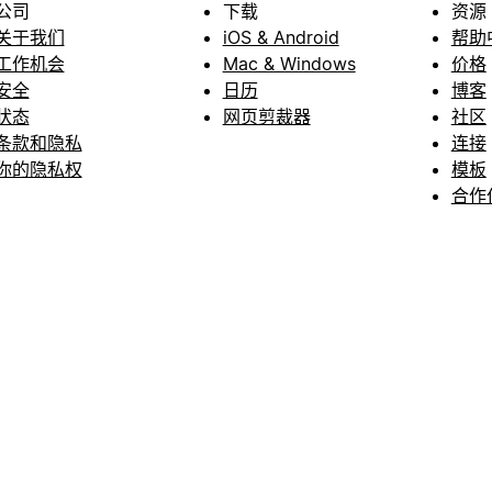
公司
下载
资源
关于我们
iOS & Android
帮助
工作机会
Mac & Windows
价格
安全
日历
博客
状态
网页剪裁器
社区
条款和隐私
连接
你的隐私权
模板
合作