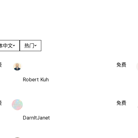
简体中文
热门
费
免费
Robert Kuh
费
免费
DarnItJanet