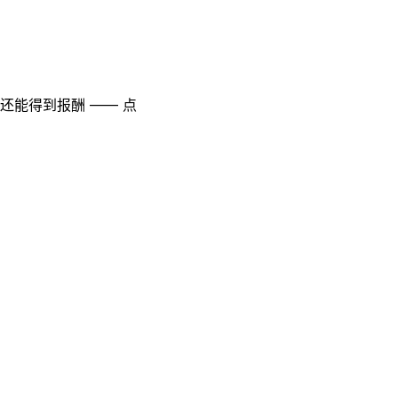
至还能得到报酬 —— 点