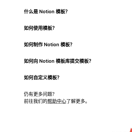
什么是 Notion 模板？
如何使用模板？
如何制作 Notion 模板？
如何向 Notion 模板库提交模板？
如何自定义模板？
仍有更多问题？
前往我们的
帮助中心
了解更多。