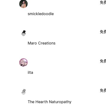
免
smickledoodle
免
Maro Creations
免
ilta
免
The Hearth Naturopathy