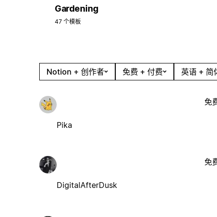
Gardening
47 个模板
Notion + 创作者
免费 + 付费
英语 + 
免
Pika
免
DigitalAfterDusk