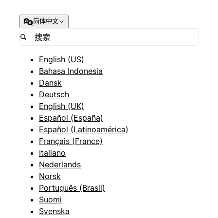
简体中文
English (US)
Bahasa Indonesia
Dansk
Deutsch
English (UK)
Español (España)
Español (Latinoamérica)
Français (France)
Italiano
Nederlands
Norsk
Português (Brasil)
Suomi
Svenska