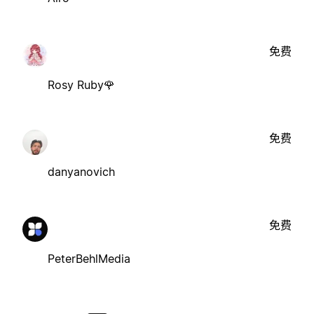
免费
Rosy Ruby🌹
免费
danyanovich
免费
PeterBehlMedia